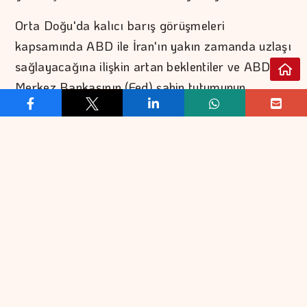
Orta Doğu'da kalıcı barış görüşmeleri
kapsamında ABD ile İran'ın yakın zamanda uzlaşı
sağlayacağına ilişkin artan beklentiler ve ABD
Merkez Bankasının (Fed) şahin tutumunun
zayıflayacağına dair tahminler altın fiyatlarını
destekliyor.
ABD Hazine Bakanı Scott Bessent ve Dışişleri
Bakanı Marco Rubio'dan Hürmüz Boğazı'nın
açılmasına dair gelen olumlu açıklamalar petrol
fiyatları ve tahvil getirilerini aşağı çekti. Ekim
vadeli Brent petrolün varil fiyatı dün yüzde 5,5
düşüşle 79,4 dolara inerek yaklaşık son bir ayın
en düşük seviyesini gördü.