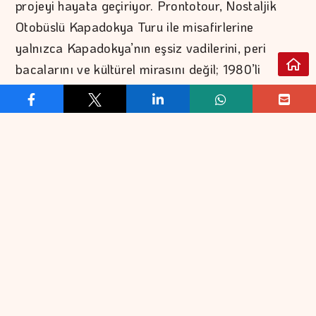
projeyi hayata geçiriyor. Prontotour, Nostaljik
Otobüslü Kapadokya Turu ile misafirlerine
yalnızca Kapadokya’nın eşsiz vadilerini, peri
bacalarını ve kültürel mirasını değil; 1980’li
yılların unutulmaya yüz tutan yolculuk kültürünü
de yeniden yaşatıyor.
Yolculuk değil, adeta zaman makinesi
Prontotour’un yıllardır benimsediği “ulaşılabilir
fiyatla kaliteli tatil” anlayışıyla hazırlanan bu
konsept turda, yolculuğun her anı dönemin ruhuna
uygun detaylarla kurgulandı. Misafirler daha
otobüse binmeden önce adeta zamanda
yolculuğa çıkıyor. Nostaljik turda kaptanlar
dönemin klasik gömlekleriyle misafirleri