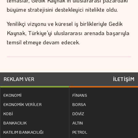
temaslar, Gedik Kaynak’ın uluslararası pazardaki
büyüme stratejisini destekleyici nitelikte oldu.
Yenilikçi vizyonu ve küresel iş birlikleriyle Gedik
Kaynak, Türkiye’yi uluslararası arenada başarıyla
temsil etmeye devam edecek.
REKLAM VER
İLETİŞİM
EKONOMİ
FİNANS
EKONOMİK VERİLER
BORSA
KOBİ
DÖVİZ
BANKACILIK
ALTIN
KATILIM BANKACILIĞI
PETROL