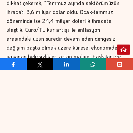
dikkat çekerek, “Temmuz ayında sektörümüzün
ihracatı 3,6 milyar dolar oldu. Ocak-temmuz
döneminde ise 24,4 milyar dolarlık ihracata
ulaştık. Euro/TL kur artışı ile enflasyon
arasındaki uzun süredir devam eden dengesiz
değişim başta olmak üzere küresel ekonomide
yaşanan belirsizlikler, artan maliyet baskıları ve
yoğun rekabete rağmen ihracat yapmaya devam
ediyoruz” dedi.
Tedarik Endüstrisi ihracatı 1 milyar 390 milyon
dolar
Temmuz ayında en büyük ürün grubu olan Tedarik
Endüstrisi ihracatı 1 milyar 390 milyon dolar
olarak gerçekleşti. Yılın ocak-temmuz döneminde