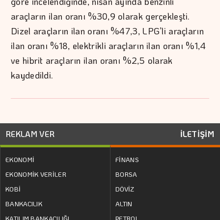
göre incelendiğinde, nisan ayında benzinli
araçların ilan oranı %30,9 olarak gerçekleşti.
Dizel araçların ilan oranı %47,3, LPG’li araçların
ilan oranı %18, elektrikli araçların ilan oranı %1,4
ve hibrit araçların ilan oranı %2,5 olarak
kaydedildi.
REKLAM VER
İLETİŞİM
EKONOMİ
FİNANS
EKONOMİK VERİLER
BORSA
KOBİ
DÖVİZ
BANKACILIK
ALTIN
KATILIM BANKACILIĞI
PETROL