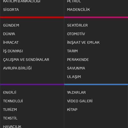
KATILIM BANKACILIĞI
PETROL
SİGORTA
MADENCİLİK
GÜNDEM
SEKTÖRLER
DÜNYA
OTOMOTİV
İHRACAT
İNŞAAT VE EMLAK
İŞ DÜNYASI
TARIM
ÇALIŞMA VE SENDİKALAR
PERAKENDE
AVRUPA BİRLİĞİ
SAVUNMA
ULAŞIM
ENERJİ
YAZARLAR
TEKNOLOJİ
VİDEO GALERİ
TURİZM
KİTAP
TEKSTİL
HAVACILIK