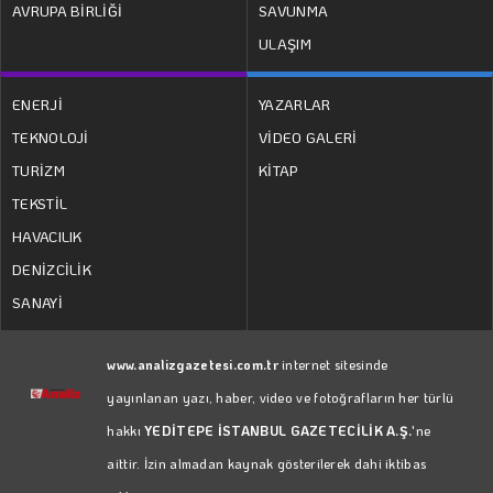
AVRUPA BİRLİĞİ
SAVUNMA
ULAŞIM
ENERJİ
YAZARLAR
TEKNOLOJİ
VİDEO GALERİ
TURİZM
KİTAP
TEKSTİL
HAVACILIK
DENİZCİLİK
SANAYİ
www.analizgazetesi.com.tr
internet sitesinde
yayınlanan yazı, haber, video ve fotoğrafların her türlü
hakkı
YEDİTEPE İSTANBUL GAZETECİLİK A.Ş.
'ne
aittir. İzin almadan kaynak gösterilerek dahi iktibas