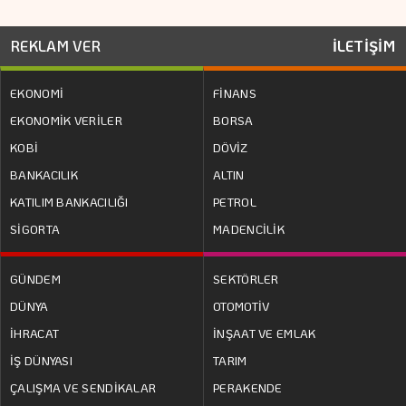
REKLAM VER
İLETİŞİM
EKONOMİ
FİNANS
EKONOMİK VERİLER
BORSA
KOBİ
DÖVİZ
BANKACILIK
ALTIN
KATILIM BANKACILIĞI
PETROL
SİGORTA
MADENCİLİK
GÜNDEM
SEKTÖRLER
DÜNYA
OTOMOTİV
İHRACAT
İNŞAAT VE EMLAK
İŞ DÜNYASI
TARIM
ÇALIŞMA VE SENDİKALAR
PERAKENDE