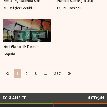
Emtia Piyasasında Sert
Küresel Satrançta Güç
Yükselişler Görüldü
Oyunu Başladı
Yeni Ekonomik Deprem
Kapıda
1
2
3
...
287
REKLAM VER
İLETİŞİM