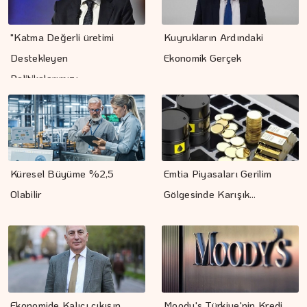
"Katma Değerli üretimi
Kuyrukların Ardındaki
Destekleyen
Ekonomik Gerçek
Politikalarımızı…
Küresel Büyüme %2,5
Emtia Piyasaları Gerilim
Olabilir
Gölgesinde Karışık…
Ekonomide Kalıcı çıkışın
Moody's Türkiye'nin Kredi