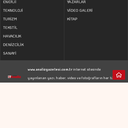
ENERJİ
YAZARLAR
TEKNOLOJİ
VİDEO GALERİ
TURİZM
KİTAP
TEKSTİL
HAVACILIK
DENİZCİLİK
SANAYİ
www.analizgazetesi.com.tr
internet sitesinde
yayınlanan yazı, haber, video ve fotoğrafların her türlü
hakkı
YEDİTEPE İSTANBUL GAZETECİLİK A.Ş.
'ne
aittir. İzin almadan kaynak gösterilerek dahi iktibas
edilemez.
RSS
KÜNYE
Web Tasarım:
GİZLİLİK POLİTİKASI