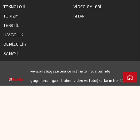
TEKNOLOJİ
VİDEO GALERİ
TURİZM
KİTAP
TEKSTİL
HAVACILIK
DENİZCİLİK
SANAYİ
www.analizgazetesi.com.tr
internet sitesinde
yayınlanan yazı, haber, video ve fotoğrafların her türlü
hakkı
YEDİTEPE İSTANBUL GAZETECİLİK A.Ş.
'ne
aittir. İzin almadan kaynak gösterilerek dahi iktibas
edilemez.
RSS
KÜNYE
Web Tasarım:
GİZLİLİK POLİTİKASI
Türk Bilişim
KULLANIM KOŞULLARI