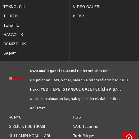
TEKNOLOJİ
VİDEO GALERİ
TURİZM
KİTAP
TEKSTİL
HAVACILIK
DENİZCİLİK
SANAYİ
www.analizgazetesi.com.tr
internet sitesinde
yayınlanan yazı, haber, video ve fotoğrafların her türlü
hakkı
YEDİTEPE İSTANBUL GAZETECİLİK A.Ş.
'ne
aittir. İzin almadan kaynak gösterilerek dahi iktibas
edilemez.
RSS
KÜNYE
Web Tasarım:
GİZLİLİK POLİTİKASI
Türk Bilişim
KULLANIM KOŞULLARI