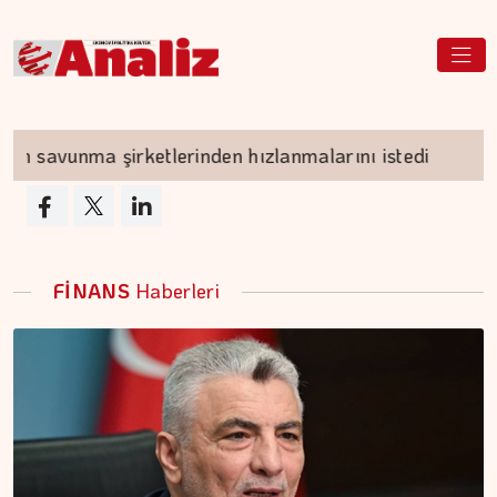
vunma şirketlerinden hızlanmalarını istedi
Ene
FİNANS
Haberleri