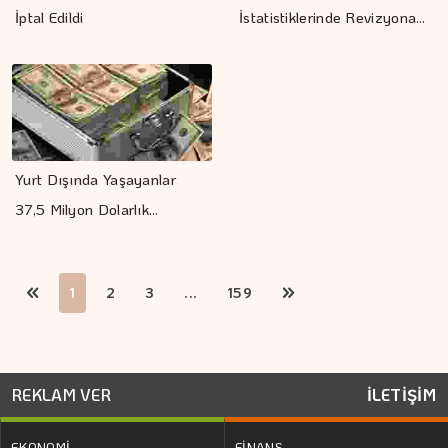
İptal Edildi
İstatistiklerinde Revizyona…
Yurt Dışında Yaşayanlar
37,5 Milyon Dolarlık…
1
2
3
...
159
REKLAM VER
İLETİŞİM
EKONOMİ
FİNANS