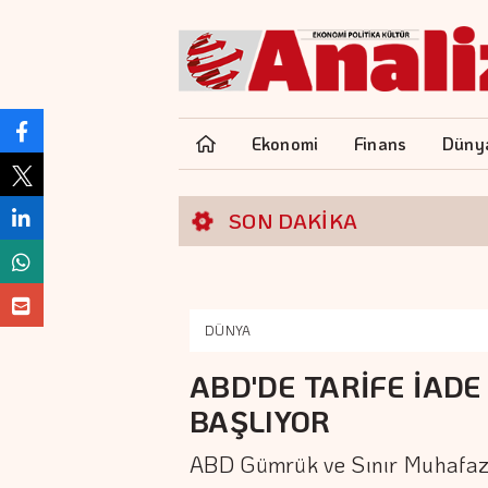
Ekonomi
Finans
Düny
SON DAKİKA
DÜNYA
ABD'DE TARİFE İAD
BAŞLIYOR
ABD Gümrük ve Sınır Muhafaza