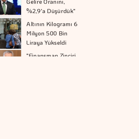
Kırılırsa üretim
Zinciri De Durur"
Barışın Ekonomik
Getirisi Yüksek
Sigaraya Yeni Zam
Geldi
Orta Doğu'da
Anlaşmanın
Gecikmesi Piyasaları
Zorluyor
Karadeniz'deki
Saldırılar Küresel