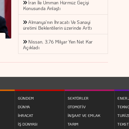
İran İle Umman Hürmüz Geçişi
Konusunda Anlaştı
Almanya'nın İhracatı Ve Sanayi
üretimi Beklentilerin üzerinde Arttı
Nissan, 3,76 Milyar Yen Net Kar
Açıkladı
GÜNDEM
SEKTÖRLER
ENERJ
DÜNYA
OTOMOTİV
TEKNO
İHRACAT
İNŞAAT VE EMLAK
TURİ
İŞ DÜNYASI
TARIM
TEKST