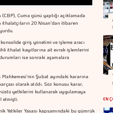
 (CBP), Cuma günü yaptığı açıklamada
 ithalatçıların 20 Nisan'dan itibaren
uyurdu.
onsolide giriş yönetimi ve işleme aracı
ihli ithalat kayıtlarına ait evrak işlemlerini
durumları ise sonraki aşamalara
 Mahkemesi'nin Şubat ayındaki kararına
rçası olarak atıldı. Söz konusu karar,
üstü yetkilerini kullanarak uygulamaya
 etmişti.
EN Ç
mik Yetkiler Yasası kapsamındaki bu gümrük