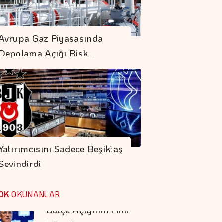
Asya Borsaları
Avrupa Gaz Piyasasında
Karışık Seyrediyor
Depolama Açığı Risk…
Borsa Günün İlk
Yarısında Değer
Kaybetti
"Bütçe Açığının Milli
Gelire Oranını,
Yatırımcısını Sadece Beşiktaş
%2,9'a Düşürdük"
Sevindirdi
Altının Kilogramı 6
Milyon 500 Bin
OK
OKUNANLAR
Liraya Yükseldi
"Finansman Zinciri