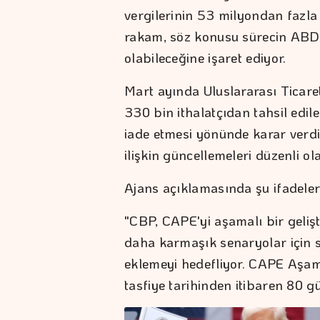
vergilerinin 53 milyondan fazla i
rakam, söz konusu sürecin ABD 
olabileceğine işaret ediyor.
Mart ayında Uluslararası Ticar
330 bin ithalatçıdan tahsil edilen
iade etmesi yönünde karar verd
ilişkin güncellemeleri düzenli 
Ajans açıklamasında şu ifadeler
"CBP, CAPE'yi aşamalı bir geliş
daha karmaşık senaryolar için s
eklemeyi hedefliyor. CAPE Aşama 
tasfiye tarihinden itibaren 80 gün 