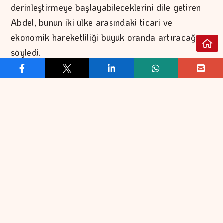
derinleştirmeye başlayabileceklerini dile getiren
Abdel, bunun iki ülke arasındaki ticari ve
ekonomik hareketliliği büyük oranda artıracağını
söyledi.
Abdel, "Şu anki en büyük avantajımız, her iki
ülkenin liderlerinin birbiriyle iyi ilişkilere sahip ve
ABD ile Türkiye'nin iki müttefik ülke olması.
Ayrıca, özellikle son birkaç haftadır Ankara'da
gerçekleşen NATO Zirvesi'nin bir parçası olarak
havacılık kümelenmesi üzerine görüşmeler
yürütülüyor." diye konuştu.
Iowa'nın, ABD dışına yapılan tarım ihracatında
ikinci sırada yer almasıyla tanınan bir bölge
olduğunu aktaran Abdel, bugüne kadar Iowa ile