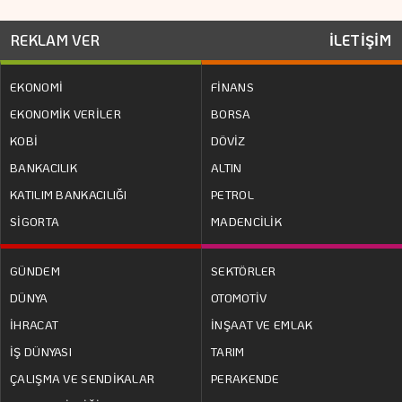
REKLAM VER
İLETİŞİM
EKONOMİ
FİNANS
EKONOMİK VERİLER
BORSA
KOBİ
DÖVİZ
BANKACILIK
ALTIN
KATILIM BANKACILIĞI
PETROL
SİGORTA
MADENCİLİK
GÜNDEM
SEKTÖRLER
DÜNYA
OTOMOTİV
İHRACAT
İNŞAAT VE EMLAK
İŞ DÜNYASI
TARIM
ÇALIŞMA VE SENDİKALAR
PERAKENDE