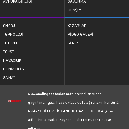
AVRUPA BİRLİĞİ
SAVUNMA
ULAŞIM
ENERJİ
YAZARLAR
TEKNOLOJİ
VİDEO GALERİ
TURİZM
KİTAP
TEKSTİL
HAVACILIK
DENİZCİLİK
SANAYİ
www.analizgazetesi.com.tr
internet sitesinde
yayınlanan yazı, haber, video ve fotoğrafların her türlü
hakkı
YEDİTEPE İSTANBUL GAZETECİLİK A.Ş.
'ne
aittir. İzin almadan kaynak gösterilerek dahi iktibas
edilemez.