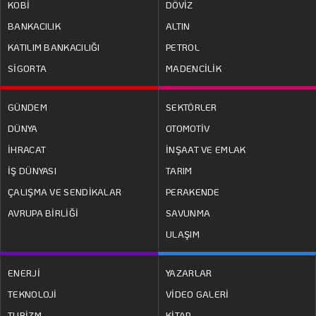
KOBİ
DÖVİZ
BANKACILIK
ALTIN
KATILIM BANKACILIĞI
PETROL
SİGORTA
MADENCİLİK
GÜNDEM
SEKTÖRLER
DÜNYA
OTOMOTİV
İHRACAT
İNŞAAT VE EMLAK
İŞ DÜNYASI
TARIM
ÇALIŞMA VE SENDİKALAR
PERAKENDE
AVRUPA BİRLİĞİ
SAVUNMA
ULAŞIM
ENERJİ
YAZARLAR
TEKNOLOJİ
VİDEO GALERİ
TURİZM
KİTAP