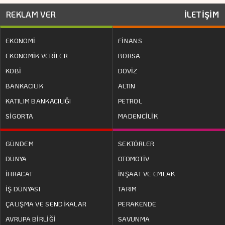
REKLAM VER
İLETİŞİM
EKONOMİ
FİNANS
EKONOMİK VERİLER
BORSA
KOBİ
DÖVİZ
BANKACILIK
ALTIN
KATILIM BANKACILIĞI
PETROL
SİGORTA
MADENCİLİK
GÜNDEM
SEKTÖRLER
DÜNYA
OTOMOTİV
İHRACAT
İNŞAAT VE EMLAK
İŞ DÜNYASI
TARIM
ÇALIŞMA VE SENDİKALAR
PERAKENDE
AVRUPA BİRLİĞİ
SAVUNMA