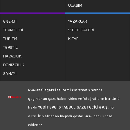
ULAŞIM
ENERJİ
YAZARLAR
TEKNOLOJİ
VİDEO GALERİ
TURİZM
KİTAP
TEKSTİL
HAVACILIK
DENİZCİLİK
SANAYİ
www.analizgazetesi.com.tr
internet sitesinde
yayınlanan yazı, haber, video ve fotoğrafların her türlü
hakkı
YEDİTEPE İSTANBUL GAZETECİLİK A.Ş.
'ne
aittir. İzin almadan kaynak gösterilerek dahi iktibas
edilemez.