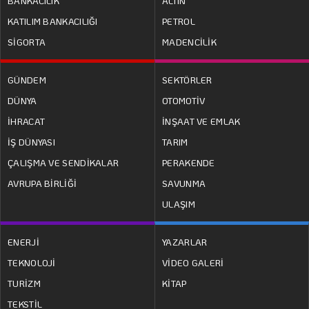
BANKACILIK
ALTIN
KATILIM BANKACILIĞI
PETROL
SİGORTA
MADENCİLİK
GÜNDEM
SEKTÖRLER
DÜNYA
OTOMOTİV
İHRACAT
İNŞAAT VE EMLAK
İŞ DÜNYASI
TARIM
ÇALIŞMA VE SENDİKALAR
PERAKENDE
AVRUPA BİRLİĞİ
SAVUNMA
ULAŞIM
ENERJİ
YAZARLAR
TEKNOLOJİ
VİDEO GALERİ
TURİZM
KİTAP
TEKSTİL