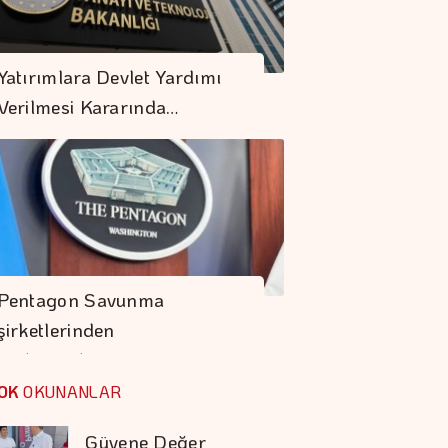
Sigorta Sektörünün
Aktif Büyüklüğü 4
Yatırımlara Devlet Yardımı
Trilyon TL'ye
Verilmesi Kararında…
Yaklaştı
Dron Saldırısına
Uğrayan
"NADEZHDA" İsimli
Gemi Samsun'a
Fıat'ta Avantajlı
Getirildi
Satın Alma Dönemi
Pentagon Savunma
Devam Ediyor
şirketlerinden
Prime Computest'ten
Hızlanmalarını…
Güvene Değer
OK
OKUNANLAR
Kampanya