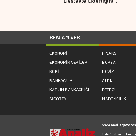
Destekte Liderliğini…
REKLAM VER
EKONOMİ
FİNANS
EKONOMİK VERİLER
BORSA
KOBİ
DÖVİZ
BANKACILIK
ALTIN
KATILIM BANKACILIĞI
PETROL
SİGORTA
MADENCİLİK
www.analizgazetes
fotoğrafların her t