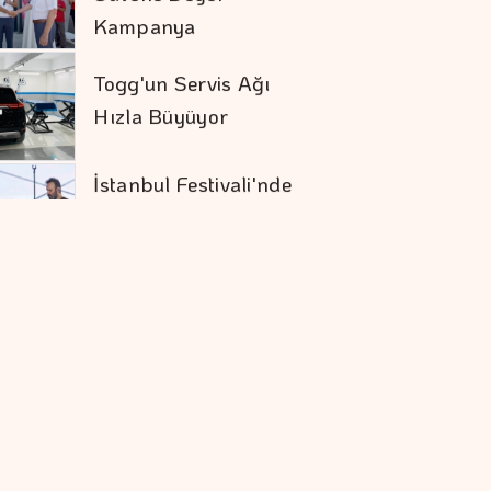
Togg'un Servis Ağı
Hızla Büyüyor
İstanbul Festivali'nde
Rap Ve Rock Aynı
Gecede Buluştu
Eli Türkoğlu'ndan
Hızlı Yükseliş
İDO, Midilli'ye
üçüncü Uluslararası
Hattını Akçay'dan
Açtı
Sivas RES'te Nordex
Dönemi