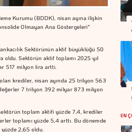
leme Kurumu (BDDK), nisan ayına ilişkin
onsolide Olmayan Ana Göstergeleri"
ankacılık Sektörünün aktif büyüklüğü 50
ra oldu. Sektörün aktif toplamı 2025 yıl
 517 milyon lira arttı.
olan krediler, nisan ayında 25 trilyon 563
değerler 7 trilyon 392 milyar 873 milyon
ektörün toplam aktifi yüzde 7,4, krediler
EN Ç
erler toplamı yüzde 5,4 arttı. Bu dönemde
 yüzde 2,65 oldu.