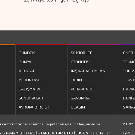
GÜNDEM
SEKTÖRLER
ENERJ
DÜNYA
OTOMOTİV
TEKNO
İHRACAT
İNŞAAT VE EMLAK
TURİ
İŞ DÜNYASI
TARIM
TEKST
ÇALIŞMA VE
PERAKENDE
HAVAC
SENDİKALAR
SAVUNMA
DENİZ
AVRUPA BİRLİĞİ
ULAŞIM
SANAY
i.com.tr
internet sitesinde yayınlanan yazı, haber, video ve
KÜNY
ürlü hakkı
YEDİTEPE İSTANBUL GAZETECİLİK A.Ş.
'ne aittir. İzin
GİZLİL