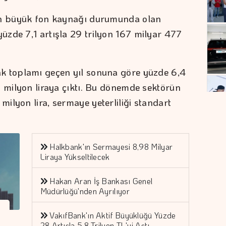
en büyük fon kaynağı durumunda olan
zde 7,1 artışla 29 trilyon 167 milyar 477
k toplamı geçen yıl sonuna göre yüzde 6,4
2 milyon liraya çıktı. Bu dönemde sektörün
ilyon lira, sermaye yeterliliği standart
Halkbank'ın Sermayesi 8,98 Milyar
Liraya Yükseltilecek
Hakan Aran İş Bankası Genel
Müdürlüğü'nden Ayrılıyor
VakıfBank'ın Aktif Büyüklüğü Yüzde
28 Artışla 5,8 Trilyon TL'yi Aştı