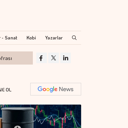
r - Sanat
Kobi
Yazarlar
Hayatımızda İz Bırakan Filmler Ağustos'ta
NE OL