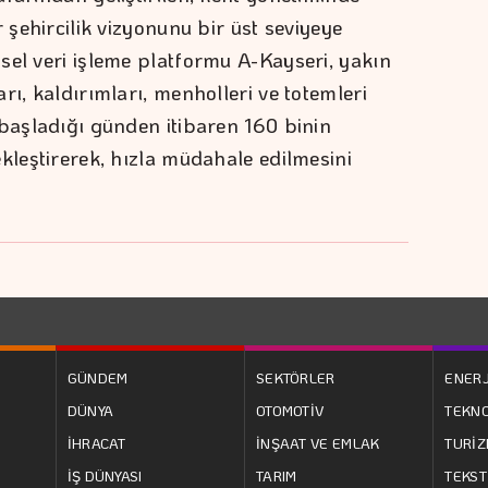
 şehircilik vizyonunu bir üst seviyeye
sel veri işleme platformu A-Kayseri, yakın
rı, kaldırımları, menholleri ve totemleri
 başladığı günden itibaren 160 binin
kleştirerek, hızla müdahale edilmesini
GÜNDEM
SEKTÖRLER
ENERJ
DÜNYA
OTOMOTİV
TEKNO
İHRACAT
İNŞAAT VE EMLAK
TURİ
İŞ DÜNYASI
TARIM
TEKST