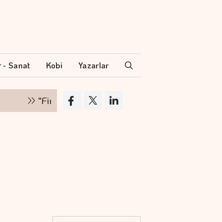
r - Sanat
Kobi
Yazarlar
"Finansman zinciri kırılırsa üretim zinciri de duru