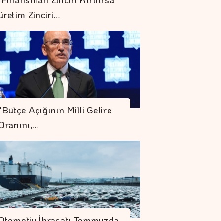
üretim Zinciri…
Rezervler 1 Milyar
842 Milyon Dolar
"Bütçe Açığının Milli Gelire
Arttı
Oranını,…
Yurt Dışında
Yaşayanlar 185,9
Milyon Dolarlık
Hisse Senedi Aldı
COP31 Süreci, İş
Dünyası İçin
Otomotiv İhracatı Temmuzda
Stratejik Bir Eşiktir