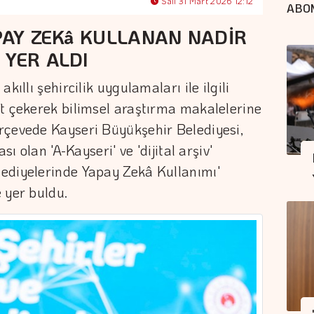
Salı 31 Mart 2026 12:12
ABO
APAY ZEKâ KULLANAN NADİR
 YER ALDI
kıllı şehircilik uygulamaları ile ilgili
t çekerek bilimsel araştırma makalelerine
rçevede Kayseri Büyükşehir Belediyesi,
sı olan 'A-Kayseri' ve 'dijital arşiv'
ediyelerinde Yapay Zekâ Kullanımı'
 yer buldu.