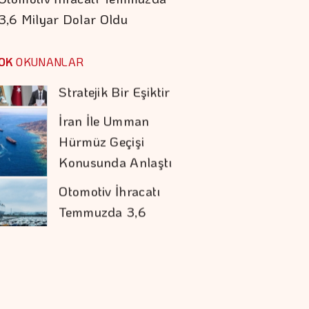
3,6 Milyar Dolar Oldu
İran İle Umman
Hürmüz Geçişi
OK
OKUNANLAR
Konusunda Anlaştı
Otomotiv İhracatı
Temmuzda 3,6
Milyar Dolar Oldu
Koç Holding 1,7
Milyar Dolar
Kombine Yatırım
Yaptı
Doğru Boya Seçimi
Konutun Değerini
Koruyor