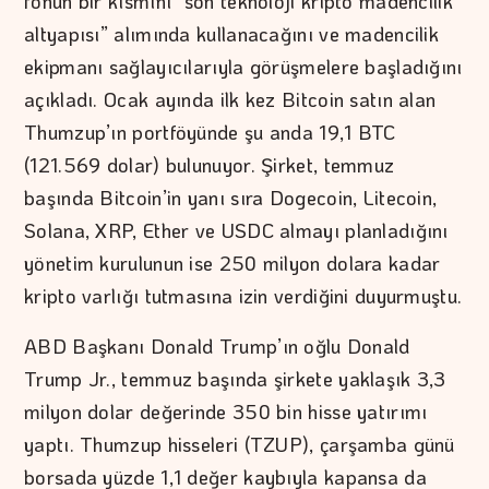
fonun bir kısmını “son teknoloji kripto madencilik
altyapısı” alımında kullanacağını ve madencilik
ekipmanı sağlayıcılarıyla görüşmelere başladığını
açıkladı. Ocak ayında ilk kez Bitcoin satın alan
Thumzup’ın portföyünde şu anda 19,1 BTC
(121.569 dolar) bulunuyor. Şirket, temmuz
başında Bitcoin’in yanı sıra Dogecoin, Litecoin,
Solana, XRP, Ether ve USDC almayı planladığını
yönetim kurulunun ise 250 milyon dolara kadar
kripto varlığı tutmasına izin verdiğini duyurmuştu.
ABD Başkanı Donald Trump’ın oğlu Donald
Trump Jr., temmuz başında şirkete yaklaşık 3,3
milyon dolar değerinde 350 bin hisse yatırımı
yaptı. Thumzup hisseleri (TZUP), çarşamba günü
borsada yüzde 1,1 değer kaybıyla kapansa da