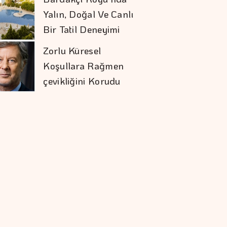
Yalın, Doğal Ve Canlı
Bir Tatil Deneyimi
Zorlu Küresel
Koşullara Rağmen
çevikliğini Korudu
Alarko'nun Pozitif
Etki Yeşil Yaka
Programı Yeni
Dönemine Başladı
TL İle Dış Ticaret 7
Ayda 900 Milyar
Lirayı Aştı
Çin, 6 ABD şirketine
Yaptırım