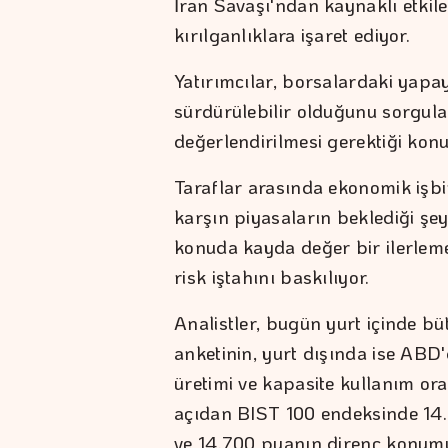
İran Savaşı'ndan kaynaklı etkile
kırılganlıklara işaret ediyor.
Yatırımcılar, borsalardaki yapay
sürdürülebilir olduğunu sorgul
değerlendirilmesi gerektiği kon
Taraflar arasında ekonomik işbir
karşın piyasaların beklediği şe
konuda kayda değer bir ilerlem
risk iştahını baskılıyor.
Analistler, bugün yurt içinde bü
anketinin, yurt dışında ise ABD
üretimi ve kapasite kullanım oran
açıdan BIST 100 endeksinde 14.
ve 14.700 puanın direnç konum