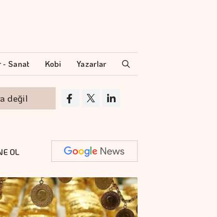
r - Sanat
Kobi
Yazarlar
l
Pluxee Sinema Günleri devam ediyor
NE OL