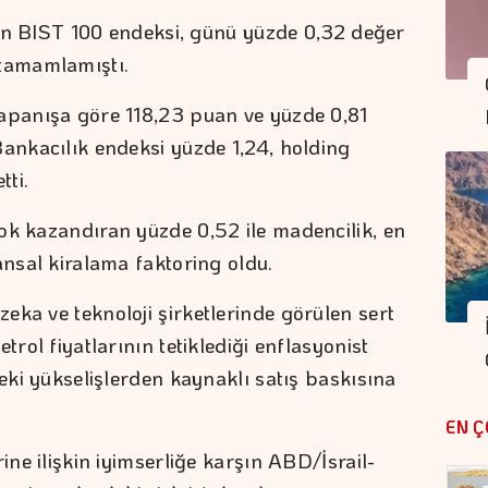
eyen BIST 100 endeksi, günü yüzde 0,32 değer
tamamlamıştı.
kapanışa göre 118,23 puan ve yüzde 0,81
Bankacılık endeksi yüzde 1,24, holding
ti.
ok kazandıran yüzde 0,52 ile madencilik, en
ansal kiralama faktoring oldu.
eka ve teknoloji şirketlerinde görülen sert
trol fiyatlarının tetiklediği enflasyonist
deki yükselişlerden kaynaklı satış baskısına
EN Ç
ine ilişkin iyimserliğe karşın ABD/İsrail-