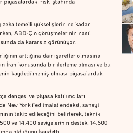
r piyasalardaki risk iştahında
 zeka temelli yükselişlerin ne kadar
arken, ABD-Çin görüşmelerinin nasıl
usunda da kararsız görünüyor.
liğinin arttığına dair işaretler olmasına
yin İran konusunda bir ilerleme olması ve bu
enin kaydedilmemiş olması piyasalardaki
tçe dengesi ve piyasa katılımcıları
'de New York Fed imalat endeksi, sanayi
ının takip edileceğini belirterek, teknik
500 ve 14.400 seviyelerinin destek, 14.600
unda olduğunu kaydetti.