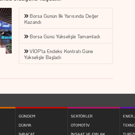
Borsa Günün İlk Yarısında Değer
Kazandı
Borsa Günü Yükselişle Tamamladı
VİOP'ta Endeks Kontratı Güne
Yükselişle Başladı
GÜNDEM
SEKTÖRLER
ENERJ
DÜNYA
OTOMOTİV
TEKNO
İHRACAT
İNŞAAT VE EMLAK
TURİ