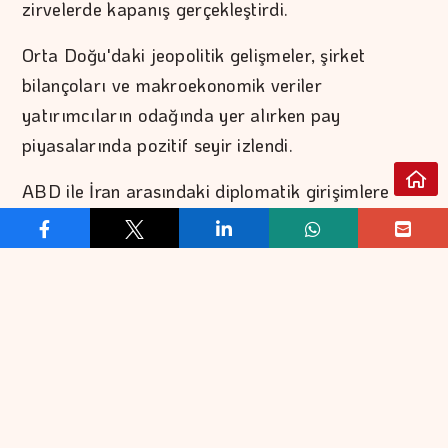
zirvelerde kapanış gerçekleştirdi.
Orta Doğu'daki jeopolitik gelişmeler, şirket
bilançoları ve makroekonomik veriler
yatırımcıların odağında yer alırken pay
piyasalarında pozitif seyir izlendi.
ABD ile İran arasındaki diplomatik girişimlere
ilişkin haber akışı risk iştahını destekledi.
ABD Hazine Bakanı Scott Bessent, CNBC
televizyonunda katıldığı yayında, İran ile
müzakerelerin sürdüğünü, bugün ya da yarın
Hürmüz Boğazı'nın açılmasına ilişkin bir
anlaşmaya varılması ihtimali olduğunu söyledi.
ABD Dışişleri Bakanı Marco Rubio da Hürmüz