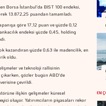
leyen Borsa İstanbul'da BIST 100 endeksi,
erek 13.872,25 puandan tamamladı.
apanışa göre 17,12 puan ve yüzde 0,12
Bankacılık endeksi yüzde 0,45, holding
dı.
ok kazandıran yüzde 0,63 ile madencilik, en
rik oldu.
lişmeler ve teknoloji rallisinin
e çıkarken, gözler bugün ABD'de
erisine çevrildi.
ektörüne ilişkin gelişmeler küresel
EN Ç
yici oluyor. Yatırımcıların piyasaları rekor