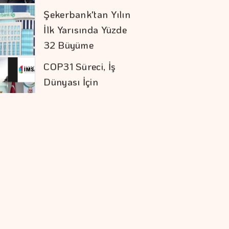
İlk Yarısında Yüzde
32 Büyüme
COP31 Süreci, İş
Dünyası İçin
Stratejik Bir Eşiktir
İran İle Umman
Hürmüz Geçişi
Konusunda Anlaştı
Doların Zayıflaması
Altına Yaradı
Orman Yangınları İş
Dünyasının Risk