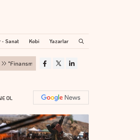
r - Sanat
Kobi
Yazarlar
nansman zinciri kırılırsa üretim zinciri de durur"
NE OL