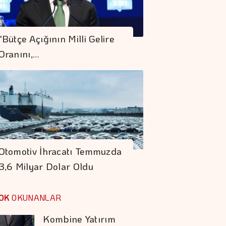
Yurt Dışında
Yaşayanlar 185,9
"Bütçe Açığının Milli Gelire
Milyon Dolarlık
Oranını,…
Hisse Senedi Aldı
Petrol Anlaşma
Umutlarına Rağmen
Hafif De Olsa Arttı
İstanbul Kruvaziyer
Turizminde 1 Milyon
Otomotiv İhracatı Temmuzda
Yolcu Hedefine
3,6 Milyar Dolar Oldu
İlerliyor
Koç Holding 1,7
Milyar Dolar
OK
OKUNANLAR
Kombine Yatırım
Yaptı
Şekerbank'tan Yılın