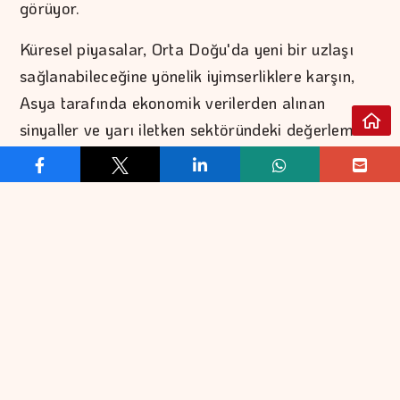
görüyor.
Küresel piyasalar, Orta Doğu'da yeni bir uzlaşı
sağlanabileceğine yönelik iyimserliklere karşın,
Asya tarafında ekonomik verilerden alınan
sinyaller ve yarı iletken sektöründeki değerleme
endişelerinin yeni haftaya taşınmasıyla karışık
seyrediyor.
Analistler, bugün yurt içinde enflasyon, imalat
sanayi PMI verilerinin, yurt dışında ise dünya
genelinde PMI verileri başta olmak üzere yoğun
veri gündeminin takip edileceğini belirterek, teknik
açıdan endeks kontratında 15.800 ve 15.900
puanın direnç, 15.600 ve 15.500 puanın destek
konumunda olduğunu kaydetti.