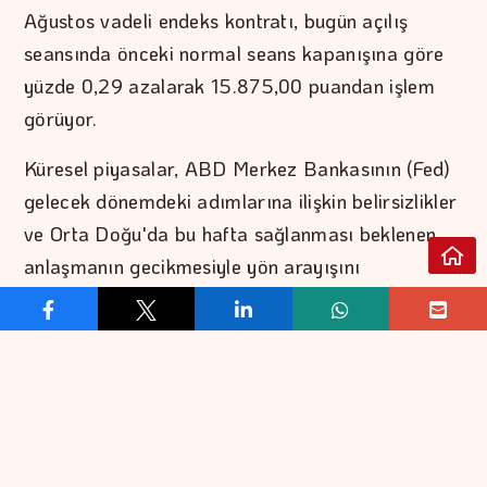
Ağustos vadeli endeks kontratı, bugün açılış
seansında önceki normal seans kapanışına göre
yüzde 0,29 azalarak 15.875,00 puandan işlem
görüyor.
Küresel piyasalar, ABD Merkez Bankasının (Fed)
gelecek dönemdeki adımlarına ilişkin belirsizlikler
ve Orta Doğu'da bu hafta sağlanması beklenen
anlaşmanın gecikmesiyle yön arayışını
sürdürürken, bugün ABD'de açıklanacak tarım
dışı istihdam verisi yatırımcıların odağına
yerleşti.
Analistler, bugün yurt içinde hazine nakit dengesi,
yurt dışında ise ABD'de istihdam raporu başta
olmak üzere yoğun veri gündeminin takip