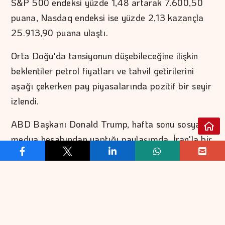
S&P 500 endeksi yüzde 1,48 artarak 7.600,50
puana, Nasdaq endeksi ise yüzde 2,13 kazançla
25.913,90 puana ulaştı.
Orta Doğu'da tansiyonun düşebileceğine ilişkin
beklentiler petrol fiyatları ve tahvil getirilerini
aşağı çekerken pay piyasalarında pozitif bir seyir
izlendi.
ABD Başkanı Donald Trump, hafta sonu sosyal
medya hesabından yaptığı paylaşımda, İran'la bir
anlaşmanın ana hatları üzerinde uzlaşma
sağlandığını ve bu nedenle İran'a yönelik
planlanan saldırıları askıya aldığını açıklamıştı.
Trump bugün Beyaz Saray'da yaptığı açıklamada
da İran ile müzakerelerin devam ettiğini ve bu