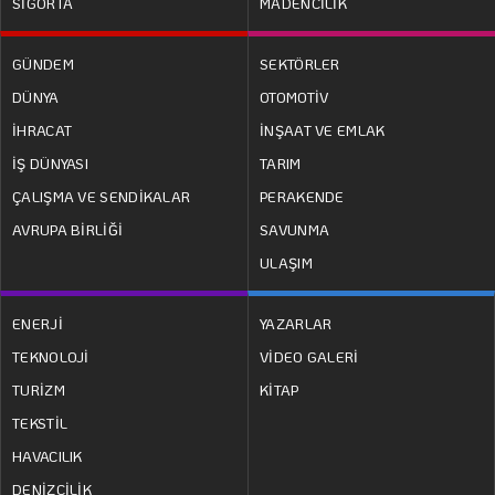
SİGORTA
MADENCİLİK
GÜNDEM
SEKTÖRLER
DÜNYA
OTOMOTİV
İHRACAT
İNŞAAT VE EMLAK
İŞ DÜNYASI
TARIM
ÇALIŞMA VE SENDİKALAR
PERAKENDE
AVRUPA BİRLİĞİ
SAVUNMA
ULAŞIM
ENERJİ
YAZARLAR
TEKNOLOJİ
VİDEO GALERİ
TURİZM
KİTAP
TEKSTİL
HAVACILIK
DENİZCİLİK