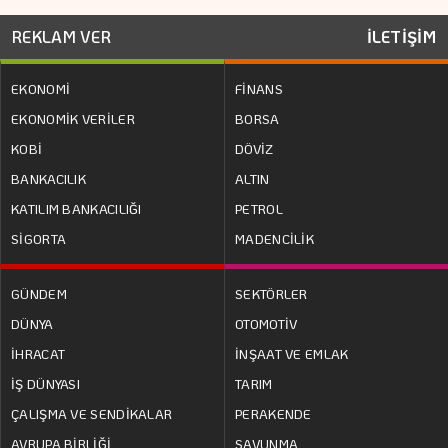
REKLAM VER
İLETİŞİM
EKONOMİ
FİNANS
EKONOMİK VERİLER
BORSA
KOBİ
DÖVİZ
BANKACILIK
ALTIN
KATILIM BANKACILIĞI
PETROL
SİGORTA
MADENCİLİK
GÜNDEM
SEKTÖRLER
DÜNYA
OTOMOTİV
İHRACAT
İNŞAAT VE EMLAK
İŞ DÜNYASI
TARIM
ÇALIŞMA VE SENDİKALAR
PERAKENDE
AVRUPA BİRLİĞİ
SAVUNMA