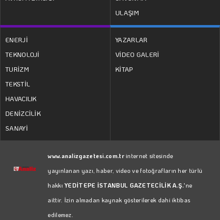
ULAŞIM
ENERJİ
YAZARLAR
TEKNOLOJİ
VİDEO GALERİ
TURİZM
KİTAP
TEKSTİL
HAVACILIK
DENİZCİLİK
SANAYİ
www.analizgazetesi.com.tr
internet sitesinde
yayınlanan yazı, haber, video ve fotoğrafların her türlü
hakkı
YEDİTEPE İSTANBUL GAZETECİLİK A.Ş.
'ne
aittir. İzin almadan kaynak gösterilerek dahi iktibas
edilemez.