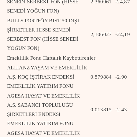
SENEDİ SERBEST FON (HİSSE
2,360961
-24,87
SENEDİ YOĞUN FON)
BULLS PORTFÖY BIST 50 DIŞI
ŞİRKETLER HİSSE SENEDİ
2,106027
-24,19
SERBEST FON (HİSSE SENEDİ
YOĞUN FON)
Emeklilik Fonu Haftalık Kaybettirenler
ALLIANZ YAŞAM VE EMEKLİLİK
A.Ş. KOÇ İŞTİRAK ENDEKSİ
0,579884
-2,90
EMEKLİLİK YATIRIM FONU
AGESA HAYAT VE EMEKLİLİK
A.Ş. SABANCI TOPLULUĞU
0,013815
-2,43
ŞİRKETLERİ ENDEKSİ
EMEKLİLİK YATIRIM FONU
AGESA HAYAT VE EMEKLİLİK