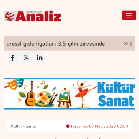
esel gıda fiyatları 3,5 yılın zirvesinde
Borsa g
Kültür - Sanat
Perşembe 07 Mayıs 2026 02:04