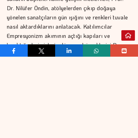
Dr. Nilüfer Öndin, atölyelerden çıkıp doğaya
yönelen sanatçıların gün ışığını ve renkleri tuvale
nasıl aktardıklarını anlatacak. Katılımcılar
Empresyonizm akımının açtığı kapıları ve
bıraktığı derin izlerin dönemsel örneklerini Doç.
Dr. Seda Yavuz’dan dinlerken, Prof. Dr. Gül
İrepoğlu ise 1914 Kuşağı’nı, Osmanlı’dan
Cumhuriyet’e geçiş döneminde Paris’e giden
sanatçılarımızın Türk resim sanatına
kazandırdıkları yeni renk anlayışını ve özgün
üslubu mercek altına alacak.
Birbirinden değerli sanat tarihi uzmanları
eşliğinde dört hafta sürecek program cumartesi
günleri 12.00-14.00 saatleri arasında