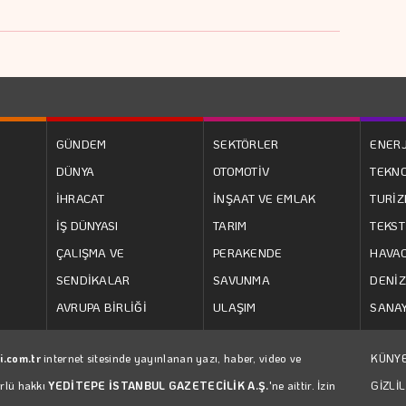
GÜNDEM
SEKTÖRLER
ENERJ
DÜNYA
OTOMOTİV
TEKNO
İHRACAT
İNŞAAT VE EMLAK
TURİ
İŞ DÜNYASI
TARIM
TEKST
ÇALIŞMA VE
PERAKENDE
HAVAC
SENDİKALAR
SAVUNMA
DENİZ
AVRUPA BİRLİĞİ
ULAŞIM
SANAY
i.com.tr
internet sitesinde yayınlanan yazı, haber, video ve
KÜNY
ürlü hakkı
YEDİTEPE İSTANBUL GAZETECİLİK A.Ş.
'ne aittir. İzin
GİZLİL