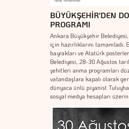
Yerel Yönetimler
BÜYÜKŞEHİR'DEN D
PROGRAMI
Ankara Büyükşehir Belediyesi,
için hazırlıklarını tamamladı. 
bayrakları ve Atatürk posterle
Belediyesi, 28-30 Ağustos tarih
şehitleri anma programları dü
vatandaşlara kapalı olarak gerç
dünyaca ünlü piyanist Tuluyha
sosyal medya hesapları üzerin