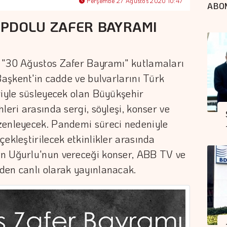
Perşembe 27 Ağustos 2020 10:47
ABO
OPDOLU ZAFER BAYRAMI
 "30 Ağustos Zafer Bayramı" kutlamaları
Başkent'in cadde ve bulvarlarını Türk
riyle süsleyecek olan Büyükşehir
leri arasında sergi, söyleşi, konser ve
zenleyecek. Pandemi süreci nedeniyle
ekleştirilecek etkinlikler arasında
n Uğurlu'nun vereceği konser, ABB TV ve
den canlı olarak yayınlanacak.