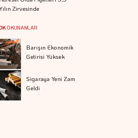
Yılın Zirvesinde
"Finansman Zinciri
Kırılırsa üretim
OK
OKUNANLAR
Zinciri De Durur"
Barışın Ekonomik
Getirisi Yüksek
Sigaraya Yeni Zam
Geldi
Trump İthal
Polisilikona Yüzde 15
Tarife Uygulayacak