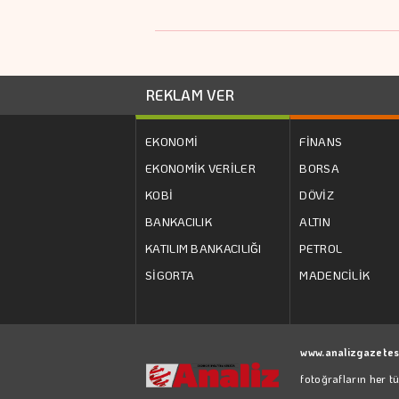
REKLAM VER
EKONOMİ
FİNANS
EKONOMİK VERİLER
BORSA
KOBİ
DÖVİZ
BANKACILIK
ALTIN
KATILIM BANKACILIĞI
PETROL
SİGORTA
MADENCİLİK
www.analizgazetes
fotoğrafların her t