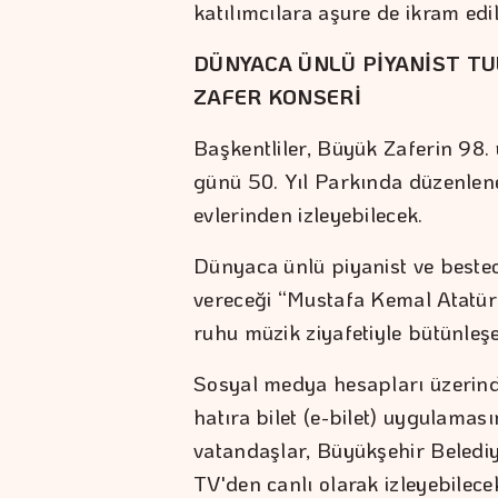
katılımcılara aşure de ikram e
DÜNYACA ÜNLÜ PİYANİST T
ZAFER KONSERİ
Başkentliler, Büyük Zaferin 98
günü 50. Yıl Parkında düzenlen
evlerinden izleyebilecek.
Dünyaca ünlü piyanist ve beste
vereceği “Mustafa Kemal Atatürk
ruhu müzik ziyafetiyle bütünleş
Sosyal medya hesapları üzerinde
hatıra bilet (e-bilet) uygulamas
vatandaşlar, Büyükşehir Beled
TV'den canlı olarak izleyebilece