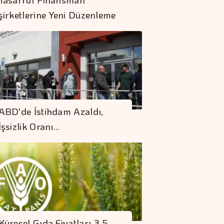
şirketlerine Yeni Düzenleme
Borsa Güne
ABD'de İstihdam Azaldı,
Yükselişle Başladı
İşsizlik Oranı…
Dolar 47.70 Liradan
Açıldı
Altının Kilogramı 6
Milyon 500 Bin
Küresel Gıda Fiyatları 3,5
Liraya Yükseldi