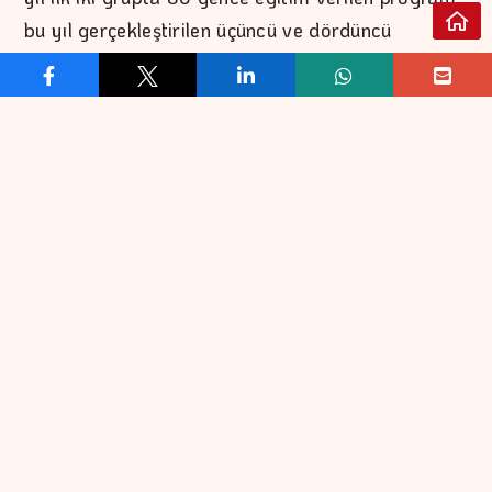
bu yıl gerçekleştirilen üçüncü ve dördüncü
gruplarla birlikte toplam 140 katılımcıya ulaştı.
Mühendislik fakültelerinin son sınıf öğrencileri ile
yeni mezunlara yönelik tasarlanan program,
katılımcılara veri analitiği alanında uygulamaya
dönük yetkinlikler kazandırmayı amaçlıyor.
Toplam 60 saatten oluşan eğitim kapsamında
İTÜSEM akademisyenleri tarafından Veri
Analizine Giriş, Gelişmiş Excel ve SQL, Veri
Görselleştirme Teknikleri, Temel İstatistik ve Veri
Keşfi ve İş Zekâsına (BI) Giriş başlıklarında teorik
ve uygulamalı dersler veriliyor. Program
sayesinde katılımcılar, gerçek veri setleri üzerinde
çalışarak veri analizi, veri görselleştirme ve veri