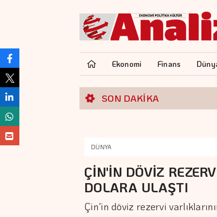
Ekonomi
Finans
Düny
SON DAKİKA
DÜNYA
ÇİN'İN DÖVİZ REZERV
DOLARA ULAŞTI
Çin'in döviz rezervi varlıkları