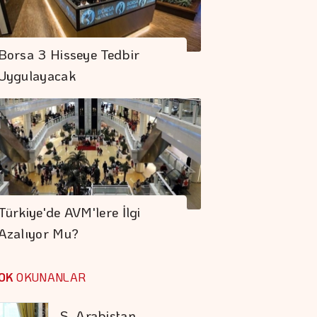
Bu Hafta Yatırım
Fonları Yüzde 1.59
Borsa 3 Hisseye Tedbir
Değer Kazandı
Uygulayacak
"Uzay"a Ayrılan AR-
GE Bütçesi 10 Yılda
107 Kat Arttı
S. Arabistan,
Pakistan Ve
Türkiye'de AVM'lere İlgi
Türkiye'den
Azalıyor Mu?
Savunma Anlaşması
Tasarruf Finansman
şirketlerine Yeni
OK
OKUNANLAR
Düzenleme
Kocaer Çelik Bilanço