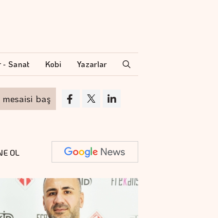
r - Sanat
Kobi
Yazarlar
isi başladı
Çiftçilerin internet kullanımı 10 y
NE OL