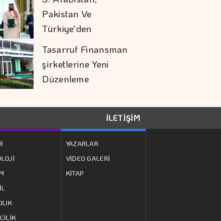
Yapısını
Güçlendirmeye
Devam Etti
Daniel Klein İhracat
Atağına Kalktı
Türk Öğrenci, Eşsiz
Keşif Gezisinde
İLETİŞİM
Türkiye'yi Temsil
Edecek
İ
YAZARLAR
Hakan Aran İş
LOJİ
VİDEO GALERİ
Bankası Genel
ZM
KİTAP
Müdürlüğü'nden
İL
Ayrılıyor
ILIK
Mobilya İhracatında
CİLİK
Avrupa İvmesi