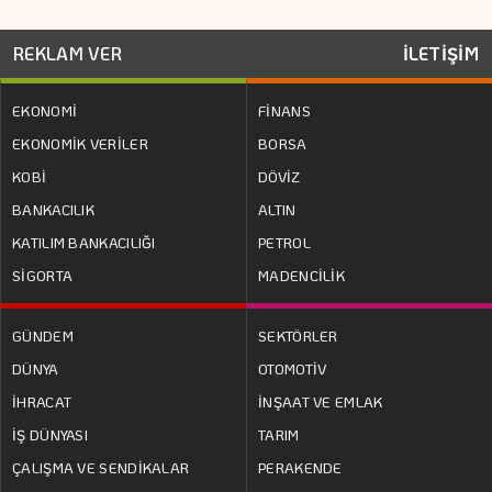
REKLAM VER
İLETİŞİM
EKONOMİ
FİNANS
EKONOMİK VERİLER
BORSA
KOBİ
DÖVİZ
BANKACILIK
ALTIN
KATILIM BANKACILIĞI
PETROL
SİGORTA
MADENCİLİK
GÜNDEM
SEKTÖRLER
DÜNYA
OTOMOTİV
İHRACAT
İNŞAAT VE EMLAK
İŞ DÜNYASI
TARIM
ÇALIŞMA VE SENDİKALAR
PERAKENDE