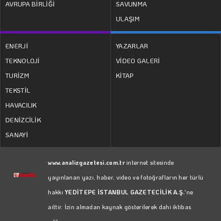
AVRUPA BİRLİĞİ
SAVUNMA
ULAŞIM
ENERJİ
YAZARLAR
TEKNOLOJİ
VİDEO GALERİ
TURİZM
KİTAP
TEKSTİL
HAVACILIK
DENİZCİLİK
SANAYİ
www.analizgazetesi.com.tr
internet sitesinde
yayınlanan yazı, haber, video ve fotoğrafların her türlü
hakkı
YEDİTEPE İSTANBUL GAZETECİLİK A.Ş.
'ne
aittir. İzin almadan kaynak gösterilerek dahi iktibas