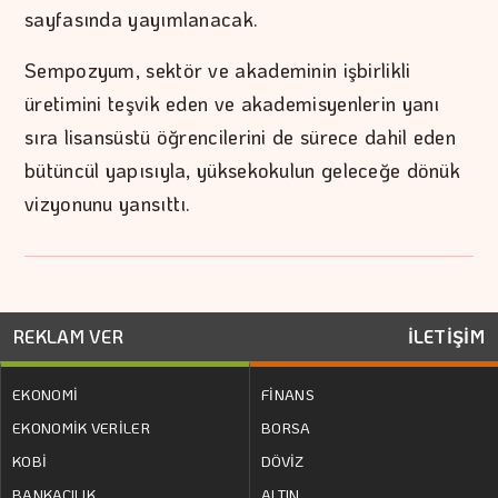
sayfasında yayımlanacak.
Sempozyum, sektör ve akademinin işbirlikli
üretimini teşvik eden ve akademisyenlerin yanı
sıra lisansüstü öğrencilerini de sürece dahil eden
bütüncül yapısıyla, yüksekokulun geleceğe dönük
vizyonunu yansıttı.
REKLAM VER
İLETİŞİM
EKONOMİ
FİNANS
EKONOMİK VERİLER
BORSA
KOBİ
DÖVİZ
BANKACILIK
ALTIN