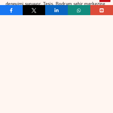
deneyimi sunuyor. Tesis, Bodrum şehir merkezine
0,8 km, Bodrum-Milas Havalimanı’na ise 35 km
mesafede yer alıyor.
BAŞKA Resort Bodrum’da konaklama deneyimi,
Ege’nin doğal ışığını ve Bodrum manzarasını içeri
taşıyan odalarla şekilleniyor. Deniz ve adalar
manzaralı odalar, bahçe manzaralı seçenekler,
aile odaları, kulüp bölümü, Taş Evler, sahile yakın
konaklama alternatifleri ve özel bahçeli Kubbe
oda gibi farklı oda tipleri, misafirlerin tatil
beklentilerine göre çeşitleniyor.
Yeme-içme deneyimi ise günün farklı anlarına
yayılan zengin bir akışla kurgulanıyor. Bodrum
Ana Restoran’da açık büfe servis sunulurken;