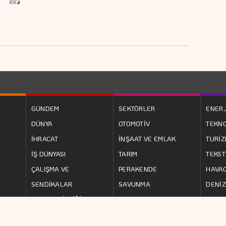
GÜNDEM
SEKTÖRLER
ENERJ
DÜNYA
OTOMOTİV
TEKNO
İHRACAT
İNŞAAT VE EMLAK
TURİ
İŞ DÜNYASI
TARIM
TEKST
ÇALIŞMA VE
PERAKENDE
HAVAC
SENDİKALAR
SAVUNMA
DENİZ
AVRUPA BİRLİĞİ
ULAŞIM
SANAY