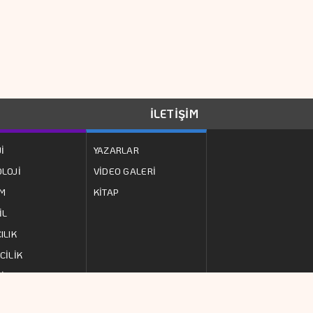
Konusunda Anlaştı
Google'ın Yapay
Zeka Biriminde üst
Düzey Görev
Değişimi
İLETİŞİM
SPK 4 şirketin Halka
Arzını Onayladı
İ
YAZARLAR
LOJİ
VİDEO GALERİ
Hürmüz'de Anlaşma
ZM
KİTAP
Sağlandı Piyasalar
İL
Rahatladı
ILIK
Temmuz Enflasyonu
CİLİK
Dezenflasyon
İ
Sürecini Destekledi