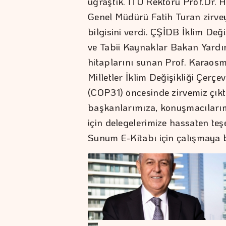
uğraştık. İTÜ Rektörü Prof.Dr.
Genel Müdürü Fatih Turan zirve
bilgisini verdi. ÇŞİDB İklim Deği
ve Tabii Kaynaklar Bakan Yardı
hitaplarını sunan Prof. Karaos
Milletler İklim Değişikliği Çerç
(COP31) öncesinde zirvemiz çıkt
başkanlarımıza, konuşmacılarım
için delegelerimize hassaten te
Sunum E-Kitabı için çalışmaya