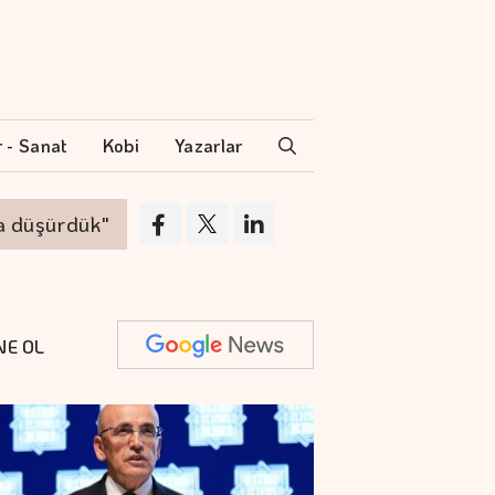
r - Sanat
Kobi
Yazarlar
üşürdük"
Otomotiv ihracatı temmuzda 3,6 mi
NE OL