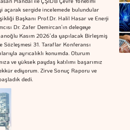
 Hasan Mandal ile ÇŞİDB Çevre Yönetimi
yi açarak sergide incelemede bulundular
şikliği Başkanı Prof.Dr. Halil Hasar ve Enerji
mcısı Dr. Zafer Demircan’ın delegeye
manoğlu Kasım 2026’da yapılacak Birleşmiş
eve Sözleşmesi 31. Taraflar Konferansı
ılarıyla ayrıcalıklı konumda. Oturum
ıza ve yüksek paydaş katılımı başarımız
şekkür ediyorum. Zirve Sonuç Raporu ve
 başladık dedi.