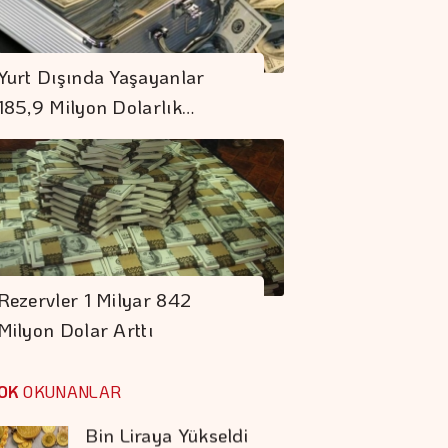
Orman Yangınları İş
Dünyasının Risk
Yurt Dışında Yaşayanlar
Haritasını
185,9 Milyon Dolarlık…
Değiştiriyor
Armada Gıda'nın
CEO'su, Mehmet
Hayri Sönmez Oldu
Altının Kilogram
Fiyatı 6 Milyon 360
Rezervler 1 Milyar 842
Bin Liraya Yükseldi
Milyon Dolar Arttı
Borsa Günü
Yükselişle
OK
OKUNANLAR
Tamamladı