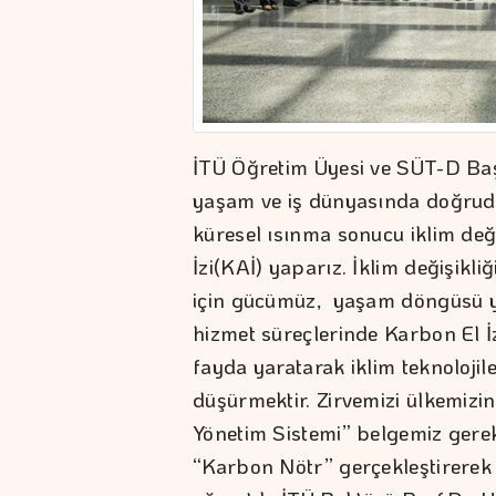
İTÜ Öğretim Üyesi ve SÜT-D Baş
yaşam ve iş dünyasında doğruda
küresel ısınma sonucu iklim de
İzi(KAİ) yaparız. İklim değişikl
için gücümüz, yaşam döngüsü yö
hizmet süreçlerinde Karbon El İzi
fayda yaratarak iklim teknoloji
düşürmektir. Zirvemizi ülkemizin 
Yönetim Sistemi” belgemiz gerek
“Karbon Nötr” gerçekleştirerek e