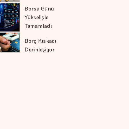
Borç Kıskacı
Derinleşiyor
Şekerbank'tan Yılın
İlk Yarısında Yüzde
32 Büyüme
Koç Holding 1,7
Milyar Dolar
Kombine Yatırım
Yaptı
Doların Zayıflaması
Altına Yaradı
İran İle Umman
Hürmüz Geçişi