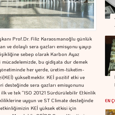
kanı Prof.Dr. Filiz Karaosmanoğlu günlük
n ve dolaylı sera gazları emisyonu yayıp
ğişikliğine sebep olarak Karbon Ayaz
iği mücadelemizde, bu gidişata dur demek
netiminde her yerde, üretim-tüketim-
(KEİ) yükseltmektir. KEİ pozitif etki ve
leri desteğinde sera gazları emisyonunu
ilk ve tek “ISO 20121 Sürdürülebilir Etkinlik
liliklerine uygun ve ST Climate desteğinde
EN Ç
tkinliğimizin KEİ yüksek etkisi için