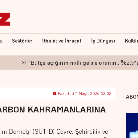
a
Sektörler
İthalat ve İhracat
İş Dünyası
Kültü
"Bütçe açığının milli gelire oranını, %2,9'a d
Pazartesi 11 Mayıs 2026 02:02
ABO
KARBON KAHRAMANLARINA
im Derneği (SÜT-D) Çevre, Şehircilik ve