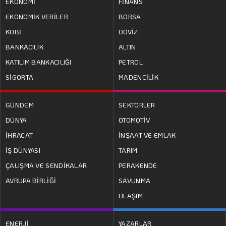
EKONOMİ
FİNANS
EKONOMİK VERİLER
BORSA
KOBİ
DÖVİZ
BANKACILIK
ALTIN
KATILIM BANKACILIĞI
PETROL
SİGORTA
MADENCİLİK
GÜNDEM
SEKTÖRLER
DÜNYA
OTOMOTİV
İHRACAT
İNŞAAT VE EMLAK
İŞ DÜNYASI
TARIM
ÇALIŞMA VE SENDİKALAR
PERAKENDE
AVRUPA BİRLİĞİ
SAVUNMA
ULAŞIM
ENERJİ
YAZARLAR