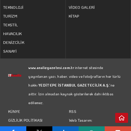
TEKNOLOJİ
VİDEO GALERİ
TURİZM
KİTAP
TEKSTİL
HAVACILIK
DENİZCİLİK
SANAYİ
www.analizgazetesi.com.tr
internet sitesinde
yayınlanan yazı, haber, video ve fotoğrafların her türlü
hakkı
YEDİTEPE İSTANBUL GAZETECİLİK A.Ş.
'ne
aittir. İzin almadan kaynak gösterilerek dahi iktibas
edilemez.
RSS
KÜNYE
Web Tasarım:
GİZLİLİK POLİTİKASI
Türk Bilişim
KULLANIM KOŞULLARI