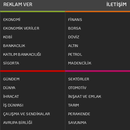
REKLAM VER
İLETİŞİM
EKONOMİ
FİNANS
EKONOMİK VERİLER
BORSA
KOBİ
DÖVİZ
BANKACILIK
ALTIN
KATILIM BANKACILIĞI
PETROL
SİGORTA
MADENCİLİK
GÜNDEM
SEKTÖRLER
DÜNYA
OTOMOTİV
İHRACAT
İNŞAAT VE EMLAK
İŞ DÜNYASI
TARIM
ÇALIŞMA VE SENDİKALAR
PERAKENDE
AVRUPA BİRLİĞİ
SAVUNMA