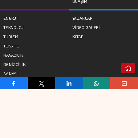
ULAŞIM
ENERJİ
YAZARLAR
TEKNOLOJİ
VİDEO GALERİ
TURİZM
KİTAP
TEKSTİL
HAVACILIK
DENİZCİLİK
SANAYİ
www.analizgazetesi.com.tr
internet sitesinde
yayınlanan yazı, haber, video ve fotoğrafların her türlü
hakkı
YEDİTEPE İSTANBUL GAZETECİLİK A.Ş.
'ne
aittir. İzin almadan kaynak gösterilerek dahi iktibas
edilemez.
RSS
KÜNYE