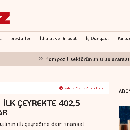
a
Sektörler
İthalat ve İhracat
İş Dünyası
Kültü
Kompozit sektörünün uluslararası vitrini
Salı 12 Mayıs 2026 02:21
ABO
 İLK ÇEYREKTE 402,5
âR
ılının ilk çeyreğine dair finansal