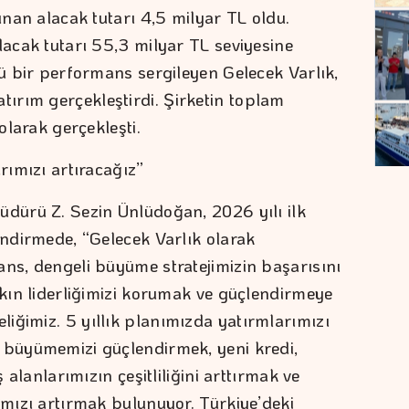
lınan alacak tutarı 4,5 milyar TL oldu.
lacak tutarı 55,3 milyar TL seviyesine
lü bir performans sergileyen Gelecek Varlık,
ırım gerçekleştirdi. Şirketin toplam
 olarak gerçekleşti.
rımızı artıracağız”
üdürü Z. Sezin Ünlüdoğan, 2026 yılı ilk
endirmede, “Gelecek Varlık olarak
ans, dengeli büyüme stratejimizin başarısını
şkın liderliğimizi korumak ve güçlendirmeye
iğimiz. 5 yıllık planımızda yatırmlarımızı
 büyümemizi güçlendirmek, yeni kredi,
ş alanlarımızın çeşitliliğini arttırmak ve
ımızı artırmak bulunuyor. Türkiye’deki