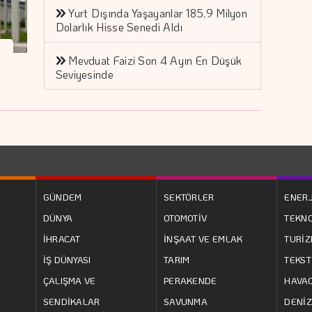
Yurt Dışında Yaşayanlar 185,9 Milyon
Dolarlık Hisse Senedi Aldı
Mevduat Faizi Son 4 Ayın En Düşük
Seviyesinde
GÜNDEM
SEKTÖRLER
ENERJ
DÜNYA
OTOMOTİV
TEKNO
İHRACAT
İNŞAAT VE EMLAK
TURİ
İŞ DÜNYASI
TARIM
TEKST
ÇALIŞMA VE
PERAKENDE
HAVAC
SENDİKALAR
SAVUNMA
DENİZ