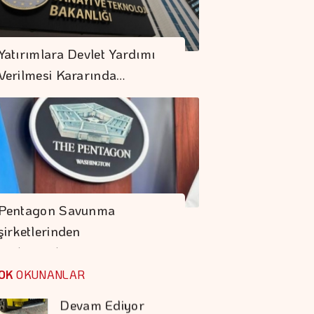
Giresun'da Fındık
Yatırımlara Devlet Yardımı
Hasadı Başladı
Verilmesi Kararında…
Türkiye, çikolata
İhracatında Kalite Ve
Ham Madde
Avantajıyla öne
Fıat'ta Avantajlı
çıkıyor
Satın Alma Dönemi
Pentagon Savunma
Devam Ediyor
şirketlerinden
Prime Computest'ten
Hızlanmalarını…
Güvene Değer
OK
OKUNANLAR
Kampanya
İDO, Midilli'ye