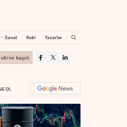
r - Sanat
Kobi
Yazarlar
 kapılarını açıyor
ABD'nin yeni tarifesi Türk
NE OL