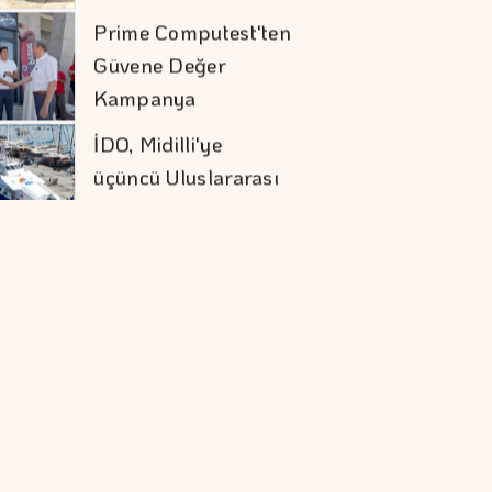
üçüncü Uluslararası
Hattını Akçay'dan
Açtı
Sivas RES'te Nordex
Dönemi
Elektrik Sektöründe
Sözlü Tarih Başlıyor
Tasarrufta BES'in
Sırası Belli Oldu
Akyurt'tan Saha
Değişikliği