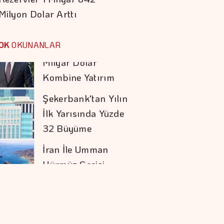
Milyon Dolar Arttı
Koç Holding 1,7
Milyar Dolar
OK
OKUNANLAR
Kombine Yatırım
Yaptı
Şekerbank'tan Yılın
İlk Yarısında Yüzde
32 Büyüme
İran İle Umman
Hürmüz Geçişi
Konusunda Anlaştı
Doların Zayıflaması
Altına Yaradı