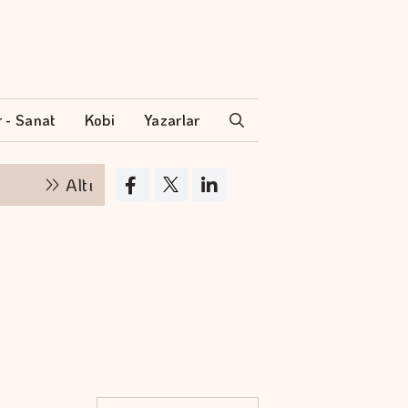
r - Sanat
Kobi
Yazarlar
Altının kilogramı 6 milyon 500 bin liraya yükseldi