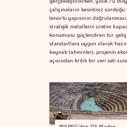
gerçekleştirilirken, yıllık 70 m
çalışmaların kesintisiz sürdüğü
tenörlü yapısının doğrulanması,
stratejik metallerin üretim kapa
konumunu güçlendiren bir gelişm
standartlara uygun olarak hazı
kaynak tahminleri, projenin ekon
açısından kritik bir veri seti sun
MAPEG'den 115 Maden