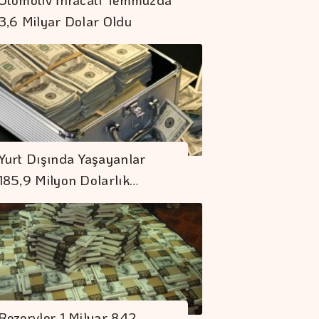
3,6 Milyar Dolar Oldu
Müzik Dünyasında
çok Konuşulacak
Yurt Dışında Yaşayanlar
Sürpriz İş Birliği
185,9 Milyon Dolarlık…
Emlak Vergisinde
İnşaat Maliyet
Bedelleri Belirlendi
Borç Kıskacı
Derinleşiyor
Rezervler 1 Milyar 842