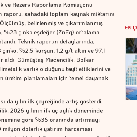
ak ve Rezerv Raporlama Komisyonu
raporu, sahadaki toplam kaynak miktarını
. Ölçülmüş, belirlenmiş ve çıkarımlanmış
EN Ç
, %23 çinko eşdeğer (ZnEq) ortalama
tandı. Teknik raporun detaylarında,
çinko, %2,5 kurşun, 1,2 g/t altın ve 97,1
er aldı. Gümüştaş Madencilik, Bolkar
imetalik varlık olduğunu teyit ettiklerini ve
n üretim planlamaları için temel dayanak
 da yılın ilk çeyreğinde artış gösterdi.
ik, 2026 yılının ilk üç aylık döneminde
 dönemine göre %36 oranında artırmayı
0 milyon dolarlık yatırım harcaması