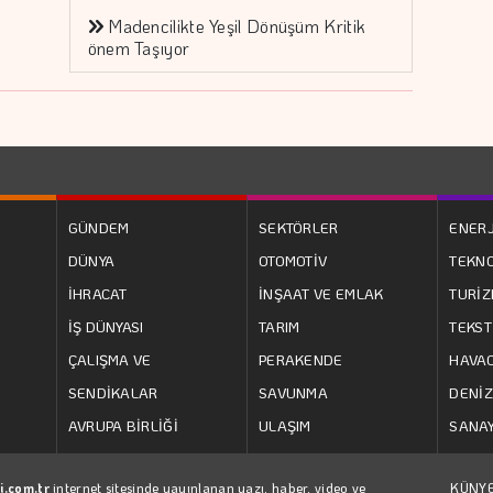
Madencilikte Yeşil Dönüşüm Kritik
önem Taşıyor
GÜNDEM
SEKTÖRLER
ENERJ
DÜNYA
OTOMOTİV
TEKNO
İHRACAT
İNŞAAT VE EMLAK
TURİ
İŞ DÜNYASI
TARIM
TEKST
ÇALIŞMA VE
PERAKENDE
HAVAC
SENDİKALAR
SAVUNMA
DENİZ
AVRUPA BİRLİĞİ
ULAŞIM
SANAY
i.com.tr
internet sitesinde yayınlanan yazı, haber, video ve
KÜNY