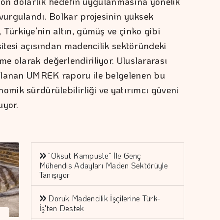
ilyon dolarlık hedefin uygulanmasına yönelik
 vurgulandı. Bolkar projesinin yüksek
 Türkiye’nin altın, gümüş ve çinko gibi
sitesi açısından madencilik sektöründeki
e olarak değerlendiriliyor. Uluslararası
rlanan UMREK raporu ile belgelenen bu
omik sürdürülebilirliği ve yatırımcı güveni
uyor.
"Öksüt Kampüste" İle Genç
Mühendis Adayları Maden Sektörüyle
Tanışıyor
Doruk Madencilik İşçilerine Türk-
İş'ten Destek