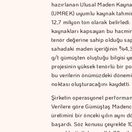
hazırlanan Ulusal Maden Kayn
(UMREK) uyumlu kaynak tahmin 
12,7 milyon ton olarak belirledi
kaynakları kapsayan bu hacmin
tenör değerine sahip olduğu sap
sahadaki maden içeriğinin %4,3 
g/t gümüşten oluştuğu bilgisi y
projesinin yüksek tenörlü bir pol
bu verilerin önümüzdeki dönemi
noktası oluşturacağını kaydetti.
Şirketin operasyonel performansı
Verilere göre Gümüştaş Madencil
üretimini bir önceki yılın aynı
başardı. Söz konusu çeyrekte 1