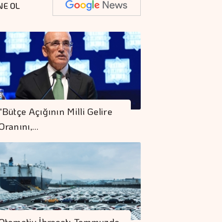
NE OL
"Bütçe Açığının Milli Gelire
Oranını,…
Otomotiv İhracatı Temmuzda