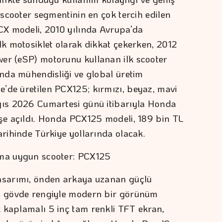
e scooter segmentinin en çok tercih edilen
PCX modeli, 2010 yılında Avrupa’da
lk motosiklet olarak dikkat çekerken, 2012
wer (eSP) motorunu kullanan ilk scooter
onda mühendisliği ve global üretim
’de üretilen PCX125; kırmızı, beyaz, mavi
ayıs 2026 Cumartesi günü itibarıyla Honda
işe açıldı. Honda PCX125 modeli, 189 bin TL
arihinde Türkiye yollarında olacak.
ıma uygun scooter: PCX125
tasarımı, önden arkaya uzanan güçlü
na gövde rengiyle modern bir görünüm
 kaplamalı 5 inç tam renkli TFT ekran,