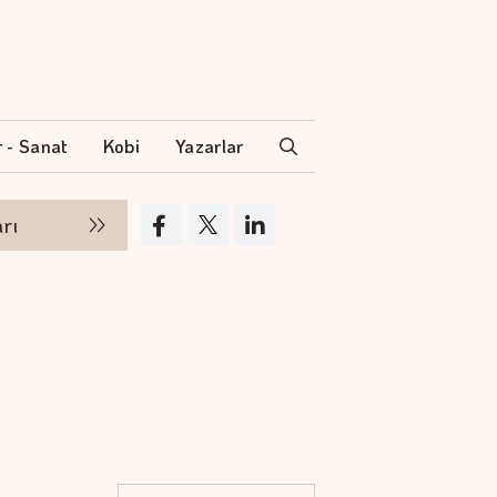
r - Sanat
Kobi
Yazarlar
Politika faizi başka piyasanın ödediği faiz başk