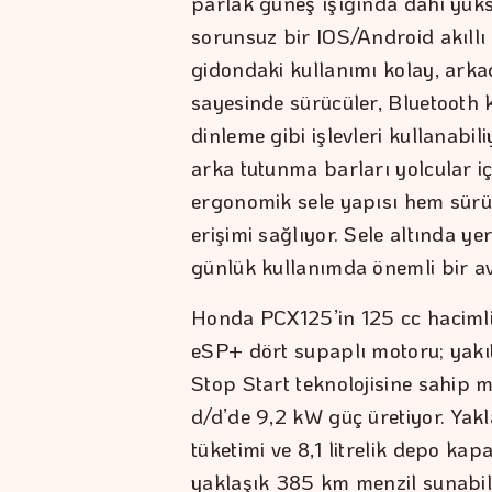
parlak güneş ışığında dahi yük
sorunsuz bir IOS/Android akıllı
gidondaki kullanımı kolay, arka
sayesinde sürücüler, Bluetooth
dinleme gibi işlevleri kullanabi
arka tutunma barları yolcular iç
ergonomik sele yapısı hem sürüc
erişimi sağlıyor. Sele altında ye
günlük kullanımda önemli bir av
Honda PCX125’in 125 cc haciml
eSP+ dört supaplı motoru; yakıt
Stop Start teknolojisine sahip 
d/d’de 9,2 kW güç üretiyor. Yak
tüketimi ve 8,1 litrelik depo kap
yaklaşık 385 km menzil sunabil