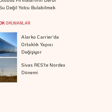
Gecede Buluştu
Su Değil Yolcu Bulabilmek
Eli Türkoğlu'ndan
Hızlı Yükseliş
OK
OKUNANLAR
Alarko Carrier'da
Ortaklık Yapısı
Değişiyor
Sivas RES'te Nordex
Dönemi
Tasarrufta BES'in
Sırası Belli Oldu