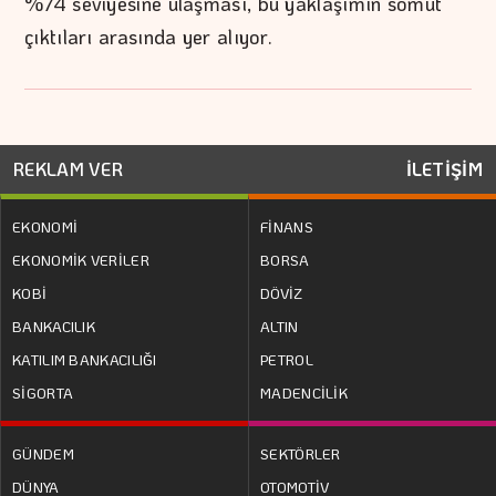
%74 seviyesine ulaşması, bu yaklaşımın somut
çıktıları arasında yer alıyor.
REKLAM VER
İLETİŞİM
EKONOMİ
FİNANS
EKONOMİK VERİLER
BORSA
KOBİ
DÖVİZ
BANKACILIK
ALTIN
KATILIM BANKACILIĞI
PETROL
SİGORTA
MADENCİLİK
GÜNDEM
SEKTÖRLER
DÜNYA
OTOMOTİV