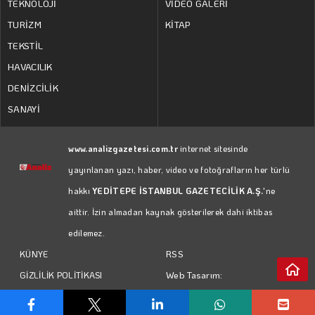
TEKNOLOJİ
VİDEO GALERİ
TURİZM
KİTAP
TEKSTİL
HAVACILIK
DENİZCİLİK
SANAYİ
www.analizgazetesi.com.tr
internet sitesinde
yayınlanan yazı, haber, video ve fotoğrafların her türlü
hakkı
YEDİTEPE İSTANBUL GAZETECİLİK A.Ş.
'ne
aittir. İzin almadan kaynak gösterilerek dahi iktibas
edilemez.
RSS
KÜNYE
Web Tasarım:
GİZLİLİK POLİTİKASI
Türk Bilişim
KULLANIM KOŞULLARI