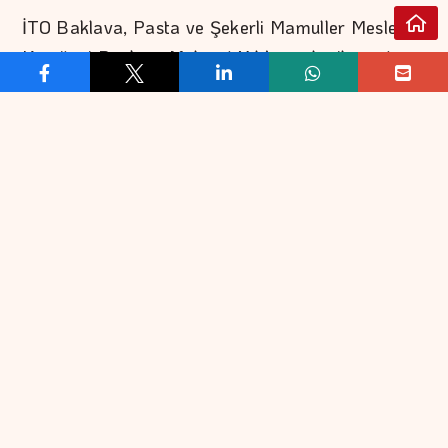
İTO Baklava, Pasta ve Şekerli Mamuller Meslek
Komitesi Başkanı Mehmet Yıldırım, bu ihracatın
üreticilerin başarısı olduğunu, ciddi manada
kaliteyi yakaladıklarını, kaliteden dolayı da bu
rakamların geldiğini söyledi.
Sektörün özellikle şekerli ürünler ve kakaolu
mamullerde güzel bir çalışma içinde olduğunu
anlatan Yıldırım, "Üreticiler, kakaoyu ilk önce
güzel bir şekilde alıyorlar, işliyorlar, çikolata ve
şekerleme haline getiriyorlar. Bundan dolayı güzel
bir çalışmayla satışlarını gerçekleştiriyorlar.
Örgütlü bir çalışma var. Özellikle İHBİR, çok iyi
çalışıyor. Bütün üreticileri topluyor ve dünyanın
her yerinde fuarlara götürüyor. Dolayısıyla da