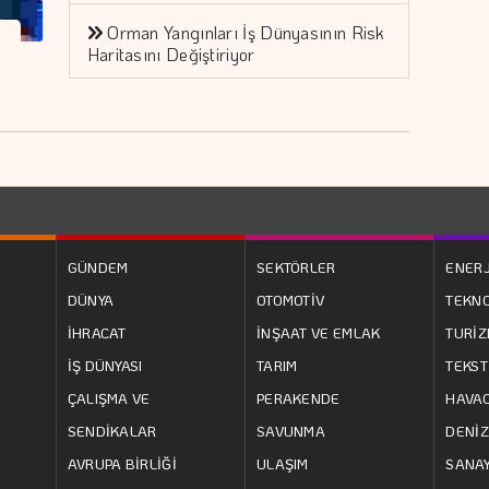
Orman Yangınları İş Dünyasının Risk
Haritasını Değiştiriyor
GÜNDEM
SEKTÖRLER
ENERJ
DÜNYA
OTOMOTİV
TEKNO
İHRACAT
İNŞAAT VE EMLAK
TURİ
İŞ DÜNYASI
TARIM
TEKST
ÇALIŞMA VE
PERAKENDE
HAVAC
SENDİKALAR
SAVUNMA
DENİZ
AVRUPA BİRLİĞİ
ULAŞIM
SANAY