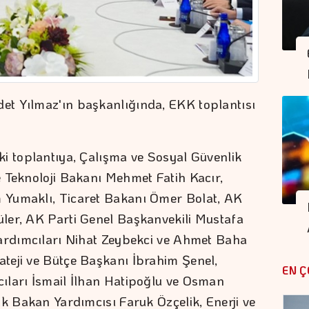
t Yılmaz'ın başkanlığında, EKK toplantısı
i toplantıya, Çalışma ve Sosyal Güvenlik
 Teknoloji Bakanı Mehmet Fatih Kacır,
 Yumaklı, Ticaret Bakanı Ömer Bolat, AK
ler, AK Parti Genel Başkanvekili Mustafa
Yardımcıları Nihat Zeybekci ve Ahmet Baha
teji ve Bütçe Başkanı İbrahim Şenel,
EN Ç
ıları İsmail İlhan Hatipoğlu ve Osman
ik Bakan Yardımcısı Faruk Özçelik, Enerji ve