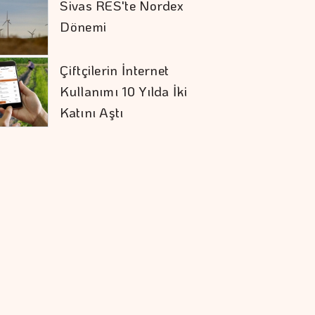
Sivas RES'te Nordex
Dönemi
Çiftçilerin İnternet
Kullanımı 10 Yılda İki
Katını Aştı
ABD'de 911 Hattında
Yapay Zeka Dönemi
Başladı
Elektrik Sektöründe
Sözlü Tarih Başlıyor
Borsa 3 Hisseye
Tedbir Uygulayacak