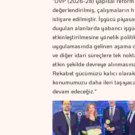
"OVP (2026-28) yapısal reform
değerlendirilmiş, çalışmaların h
istişare edilmiştir. İşgücü piyas
duyulan alanlarda yabancı işgüc
etkinleştirilmesine yönelik politi
uygulamasında gelinen aşama değ
ve diğer idari süreçlere tek no
etkin şekilde devreye alınmasına
Rekabet gücümüzü kalıcı olarak 
konumumuzu daha ileri taşıyacak
devam edeceğiz."