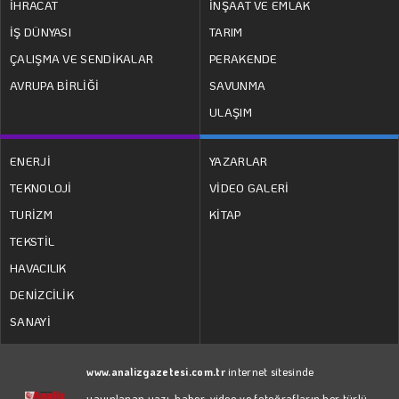
İHRACAT
İNŞAAT VE EMLAK
İŞ DÜNYASI
TARIM
ÇALIŞMA VE SENDİKALAR
PERAKENDE
AVRUPA BİRLİĞİ
SAVUNMA
ULAŞIM
ENERJİ
YAZARLAR
TEKNOLOJİ
VİDEO GALERİ
TURİZM
KİTAP
TEKSTİL
HAVACILIK
DENİZCİLİK
SANAYİ
www.analizgazetesi.com.tr
internet sitesinde
yayınlanan yazı, haber, video ve fotoğrafların her türlü