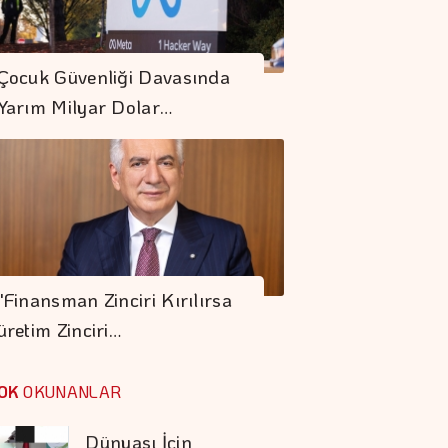
Türkiye'de Her 4
Kişiden 3'ü İnternet
Çocuk Güvenliği Davasında
Bankacılığı
Yarım Milyar Dolar…
Kullanıyor
"Finansman Zinciri
Kırılırsa üretim
Zinciri De Durur"
Otomotiv İhracatı
Temmuzda 3,6
"Finansman Zinciri Kırılırsa
Milyar Dolar Oldu
üretim Zinciri…
COP31 Süreci, İş
Dünyası İçin
OK
OKUNANLAR
Stratejik Bir Eşiktir
Doğru Boya Seçimi