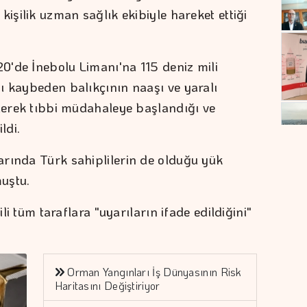
kişilik uzman sağlık ekibiyle hareket ettiği
20'de İnebolu Limanı'na 115 deniz mili
ı kaybeden balıkçının naaşı ve yaralı
ilerek tıbbi müdahaleye başlandığı ve
ldi.
rında Türk sahiplilerin de olduğu yük
muştu.
ili tüm taraflara "uyarıların ifade edildiğini"
Orman Yangınları İş Dünyasının Risk
Haritasını Değiştiriyor