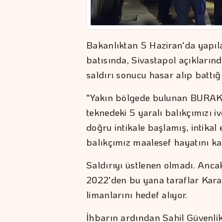
Bakanlıktan 5 Haziran'da yapıl
batısında, Sivastapol açıkların
saldırı sonucu hasar alıp battığı 
"Yakın bölgede bulunan BURAK K
teknedeki 5 yaralı balıkçımızı iv
doğru intikale başlamış, intika
balıkçımız maalesef hayatını kay
Saldırıyı üstlenen olmadı. Anca
2022'den bu yana taraflar Karade
limanlarını hedef alıyor.
İhbarın ardından Sahil Güvenlik