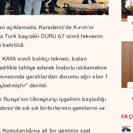
an açıklamada, Karadeniz'de Kırım'ın
da Türk bayraklı DURU 67 isimli teknenin
belirtildi.
AYA isimli balıkçı teknesi, batan
edilikle tahliye ederek İnebolu istikametine
l esnasında yaralılardan durumu ağır olan 1
betmiştir" denildi.
k Rusya'nın Ukrayna'yı işgalinin başladığı
niz'de sık sık birbirlerinin gemilerini ve
EN Ç
 Komutanlığına ait bir geminin saat