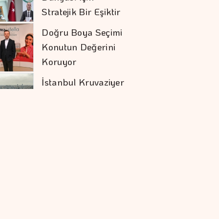
Konutun Değerini
Koruyor
İstanbul Kruvaziyer
Turizminde 1 Milyon
Yolcu Hedefine
İlerliyor
"Bütçe Açığının Milli
Gelire Oranını,
%2,9'a Düşürdük"
Armada Gıda'nın
CEO'su, Mehmet
Hayri Sönmez Oldu
KKM Bakiyesinde
Düşüş Devam Ediyor