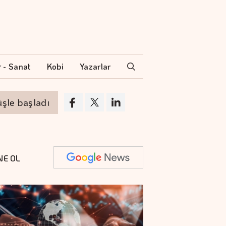
r - Sanat
Kobi
Yazarlar
aşladı
Altının gramı 6 bin 574 liradan işl
NE OL