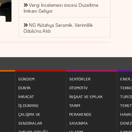
Vergi İncelemesi öncesi Düzeltme
İmkanı Geliyor
NG Kütahya Seramik, Verimlilik
Ödülü'nü Aldı
GÜNDEM
SEKTÖRLER
ENERJ
DÜNYA
OTOMOTİV
TEKNO
İHRACAT
İNŞAAT VE EMLAK
TURİ
İŞ DÜNYASI
TARIM
TEKST
ÇALIŞMA VE
PERAKENDE
HAVAC
SENDİKALAR
SAVUNMA
DENİZ
AVRUPA BİRLİĞİ
ULAŞIM
SANAY