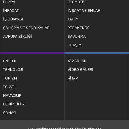
DÜNYA
OTOMOTİV
İHRACAT
İNŞAAT VE EMLAK
İŞ DÜNYASI
TARIM
ÇALIŞMA VE SENDİKALAR
PERAKENDE
AVRUPA BİRLİĞİ
SAVUNMA
ULAŞIM
ENERJİ
YAZARLAR
TEKNOLOJİ
VİDEO GALERİ
TURİZM
KİTAP
TEKSTİL
HAVACILIK
DENİZCİLİK
SANAYİ
www.analizgazetesi.com.tr
internet sitesinde