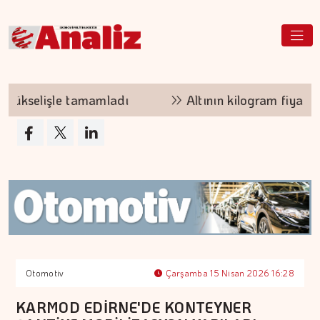
ükselişle tamamladı
Altının kilogram fiyatı 6 
Otomotiv
Çarşamba 15 Nisan 2026 16:28
KARMOD EDİRNE'DE KONTEYNER