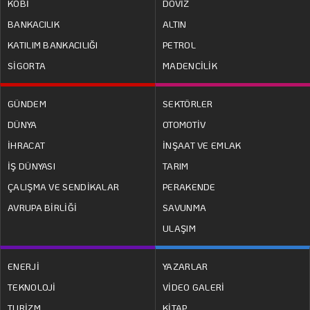
KOBİ
DÖVİZ
BANKACILIK
ALTIN
KATILIM BANKACILIĞI
PETROL
SİGORTA
MADENCİLİK
GÜNDEM
SEKTÖRLER
DÜNYA
OTOMOTİV
İHRACAT
İNŞAAT VE EMLAK
İŞ DÜNYASI
TARIM
ÇALIŞMA VE SENDİKALAR
PERAKENDE
AVRUPA BİRLİĞİ
SAVUNMA
ULAŞIM
ENERJİ
YAZARLAR
TEKNOLOJİ
VİDEO GALERİ
TURİZM
KİTAP