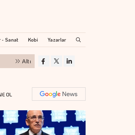
r - Sanat
Kobi
Yazarlar
Altının kilogramı 6 milyon 500 bin liraya yükseldi
NE OL