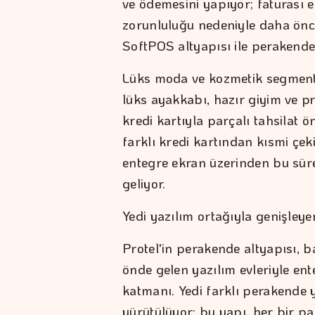
ve ödemesini yapıyor; faturası e-
zorunluluğu nedeniyle daha önc
SoftPOS altyapısı ile perakend
Lüks moda ve kozmetik segmenti.
lüks ayakkabı, hazır giyim ve p
kredi kartıyla parçalı tahsilat ön
farklı kredi kartından kısmi çe
entegre ekran üzerinden bu sür
geliyor.
Yedi yazılım ortağıyla genişley
Protel'in perakende altyapısı, b
önde gelen yazılım evleriyle en
katmanı. Yedi farklı perakende 
yürütülüyor; bu yapı, her bir p