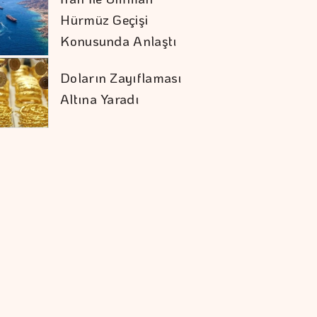
Hürmüz Geçişi
Konusunda Anlaştı
Doların Zayıflaması
Altına Yaradı
Google'ın Yapay
Zeka Biriminde üst
Düzey Görev
Değişimi
İstanbul Kruvaziyer
Turizminde 1 Milyon
Yolcu Hedefine
İlerliyor
Hürmüz'de Anlaşma
Sağlandı Piyasalar