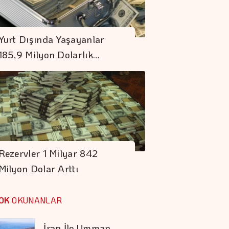
KKM Bakiyesinde
Yurt Dışında Yaşayanlar
Düşüş Devam Ediyor
185,9 Milyon Dolarlık…
Gümrüklerde 58 Bin
519 Canlı Hayvan
Ele Geçirildi
Borç Kıskacı
Derinleşiyor
Rezervler 1 Milyar 842
Milyon Dolar Arttı
Şekerbank'tan Yılın
İlk Yarısında Yüzde
OK
OKUNANLAR
32 Büyüme
İran İle Umman