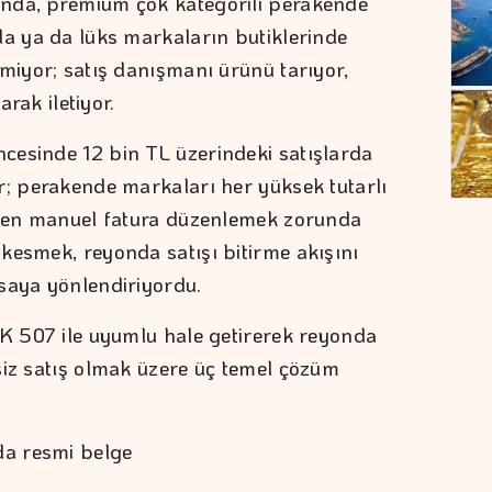
nda, premium çok kategorili perakende
da ya da lüks markaların butiklerinde
lmiyor; satış danışmanı ürünü tarıyor,
arak iletiyor.
cesinde 12 bin TL üzerindeki satışlarda
r; perakende markaları her yüksek tutarlı
inden manuel fatura düzenlemek zorunda
kesmek, reyonda satışı bitirme akışını
saya yönlendiriyordu.
UK 507 ile uyumlu hale getirerek reyonda
siz satış olmak üzere üç temel çözüm
ada resmi belge